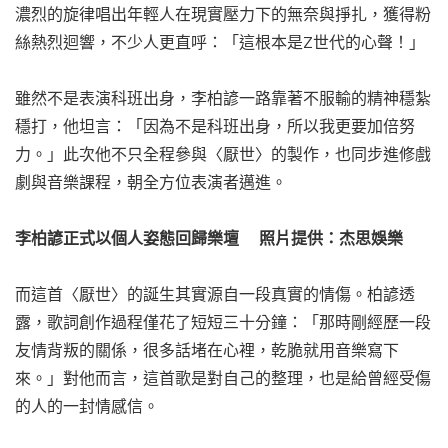
濃烈的旋律唱出年輕人在現實壓力下的無奈與掙扎，獲得粉
絲熱烈迴響，不少人更直呼：「這根本是Z世代的心聲！」
雖然不是表演科班出身，李柏諺一路靠著不服輸的精神穩紮
穩打，他坦言：「因為不是科班出身，所以我更要加倍努
力。」此次他不只全程參與〈厭世〉的製作，也同步進修戲
劇與音樂課程，朝全方位表演者邁進。
李柏諺正式以個人姿態回歸樂壇 照片提供：杰思娛樂
而這首〈厭世〉的誕生其實源自一段真實的情傷。柏諺透
露，歌詞創作過程僅花了短短三十分鐘：「那時剛經歷一段
友情背叛的關係，很多話堵在心裡，乾脆就用音樂寫下
來。」對他而言，這首歌是對自己的整理，也是給曾經受傷
的人的一封情感信。