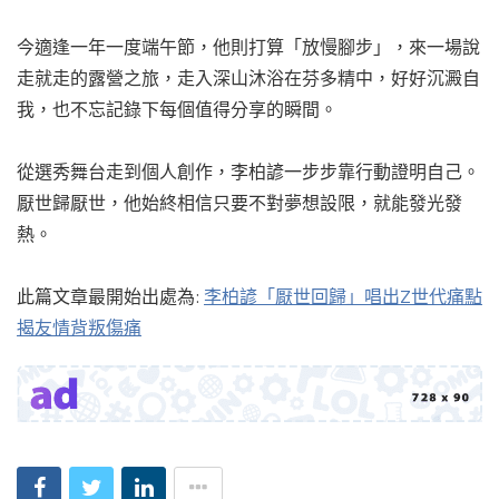
今適逢一年一度端午節，他則打算「放慢腳步」，來一場說
走就走的露營之旅，走入深山沐浴在芬多精中，好好沉澱自
我，也不忘記錄下每個值得分享的瞬間。
從選秀舞台走到個人創作，李柏諺一步步靠行動證明自己。
厭世歸厭世，他始終相信只要不對夢想設限，就能發光發
熱。
此篇文章最開始出處為:
李柏諺「厭世回歸」唱出Z世代痛點
揭友情背叛傷痛