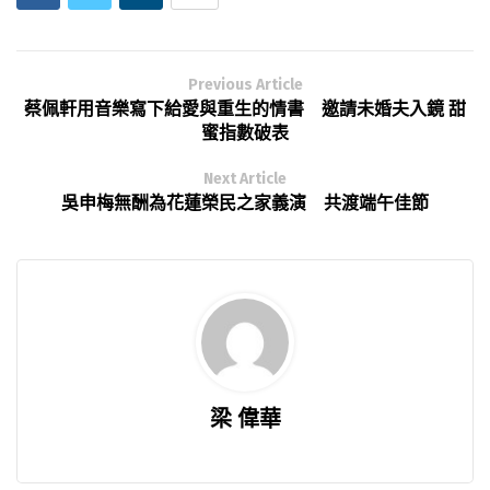
Previous Article
蔡佩軒用音樂寫下給愛與重生的情書 邀請未婚夫入鏡 甜
蜜指數破表
Next Article
吳申梅無酬為花蓮榮民之家義演 共渡端午佳節
梁 偉華