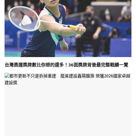
台灣奧運獎牌數比你想的還多！36面獎牌背後最完整戰績一覽