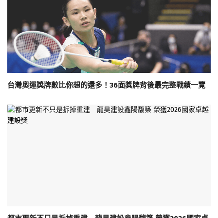
台灣奧運獎牌數比你想的還多！36面獎牌背後最完整戰績一覽