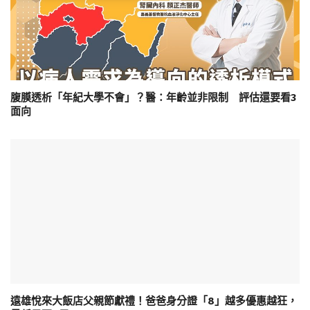
腹膜透析「年紀大學不會」？醫：年齡並非限制 評估還要看3
面向
遠雄悅來大飯店父親節獻禮！爸爸身分證「8」越多優惠越狂，