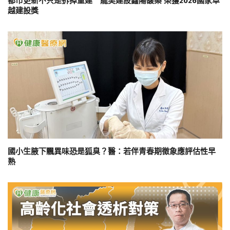
都市更新不只是拆掉重建 龍昊建設鑫陽馥築 榮獲2026國家卓
越建設獎
國小生腋下飄異味恐是狐臭？醫：若伴青春期徵象應評估性早
熟