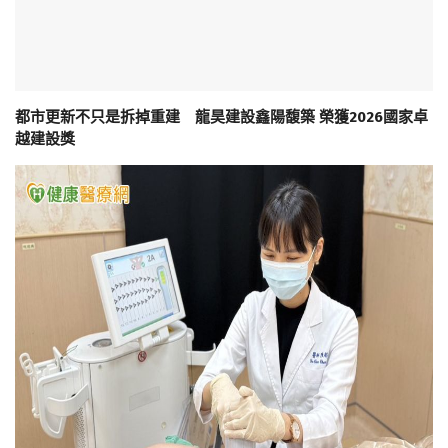
都市更新不只是拆掉重建 龍昊建設鑫陽馥築 榮獲2026國家卓
越建設獎