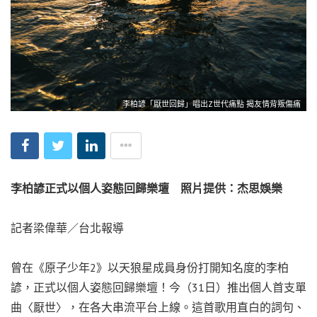
李柏諺「厭世回歸」唱出Z世代痛點 揭友情背叛傷痛
李柏諺正式以個人姿態回歸樂壇 照片提供：杰思娛樂
記者梁偉華／台北報導
曾在《原子少年2》以天狼星成員身份打開知名度的李柏
諺，正式以個人姿態回歸樂壇！今（31日）推出個人首支單
曲〈厭世〉，在各大串流平台上線。這首歌用直白的詞句、