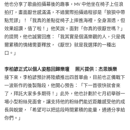
他也分享了歌曲拍攝幕後的趣事，MV 中他坐在椅子上任浪
拍打，畫面厭世感滿滿，不過實際拍攝過程卻是「狼狽中帶
點荒謬」！「我真的差點從椅子上摔進海裡，全身濕透，但
效果超讚，值了啦！」他笑說。面對「你真的很厭世嗎？」
的提問，他也誠實回應：「我其實是個滿樂觀的人，只是偶
爾累積的情緒需要釋放，《厭世》就是我選擇的一種出
口。」
李柏諺正式以個人姿態回歸樂壇 照片提供：杰思娛樂
接下來，李柏諺預計將陸續推出四首單曲，目前也正備戰下
一波新作的後製階段，他開心預告：「下一首很快就會來
了，拜託大家多多期待！」此外，他也計劃於七月初舉辦一
場小型粉絲見面會，讓支持他的粉絲們能近距離感受他的成
長與蛻變，「希望可以把這段時間累積的能量，通通分享給
你們。」