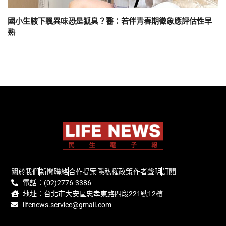
國小生腋下飄異味恐是狐臭？醫：若伴青春期徵象應評估性早
熟
關於我們
新聞聯絡
合作提案
隱私權政策
作者聲明
訂閱
電話：(02)2776-3386
地址：台北市大安區忠孝東路四段221號12樓
lifenews.service@gmail.com