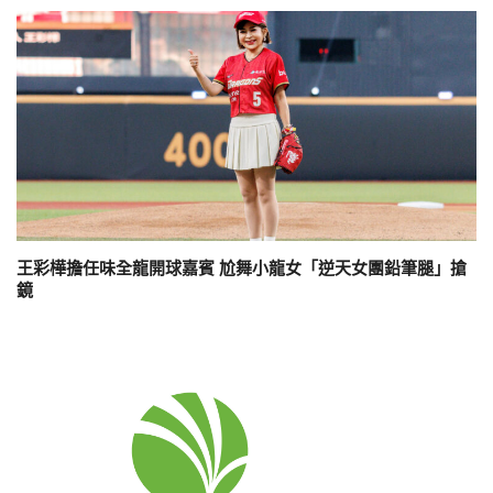
王彩樺擔任味全龍開球嘉賓 尬舞小龍女「逆天女團鉛筆腿」搶
鏡