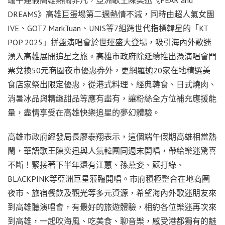
端午連假高雄熱鬧非凡，亞洲歌王陳奕迅《FEAR and
DREAMS》高雄巨蛋場第二週熱情不減，同時由超人氣女團
IVE、GOT7 MarkTuan、UNIS等7組跨世代指標韓星的「KT
POP 2025」拼盤演唱會於世運盛大登場，吸引海內外歌迷
湧入高雄展開追星之旅。高雄市政府除延續推出憑演唱會門
票兌換50元商圈夜市優惠券外，更網羅逾20家在地精選美
食店家祭出限定優惠，從港式料理、經典韓食、日式燒肉、
消暑冰品與精緻甜品等應有盡有，讓粉絲全方位補充應援能
量，盡情享受在高雄快樂追星的夢幻體驗。
高雄市政府經發局長廖泰翔表示，這個端午假期高雄相當熱
鬧，華語歌王陳奕迅與人氣韓團同週末開唱，帶給樂迷驚喜
不斷！緊接著下半年還有江蕙、孫燕姿、蘇打綠、
BLACKPINK等亞洲巨星蒞臨開唱。市府積極整合在地商圈
夜市、旅宿餐飲及觀光等多元資源，希望海內外歌迷朋友來
到高雄聽演唱會，有最好的旅遊體驗，相約各位樂迷再次來
到高雄，一起吹海風、吃美食、聊音樂，感受港都獨有的魅