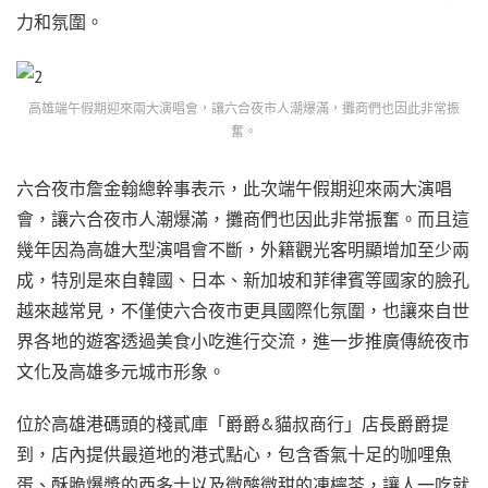
力和氛圍。
高雄端午假期迎來兩大演唱會，讓六合夜市人潮爆滿，攤商們也因此非常振
奮。
六合夜市詹金翰總幹事表示，此次端午假期迎來兩大演唱
會，讓六合夜市人潮爆滿，攤商們也因此非常振奮。而且這
幾年因為高雄大型演唱會不斷，外籍觀光客明顯增加至少兩
成，特別是來自韓國、日本、新加坡和菲律賓等國家的臉孔
越來越常見，不僅使六合夜市更具國際化氛圍，也讓來自世
界各地的遊客透過美食小吃進行交流，進一步推廣傳統夜市
文化及高雄多元城市形象。
位於高雄港碼頭的棧貳庫「爵爵&貓叔商行」店長爵爵提
到，店內提供最道地的港式點心，包含香氣十足的咖哩魚
蛋、酥脆爆漿的西多士以及微酸微甜的凍檸茶，讓人一吃就