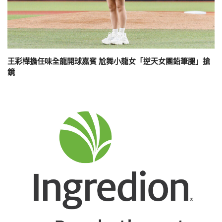
王彩樺擔任味全龍開球嘉賓 尬舞小龍女「逆天女團鉛筆腿」搶
鏡