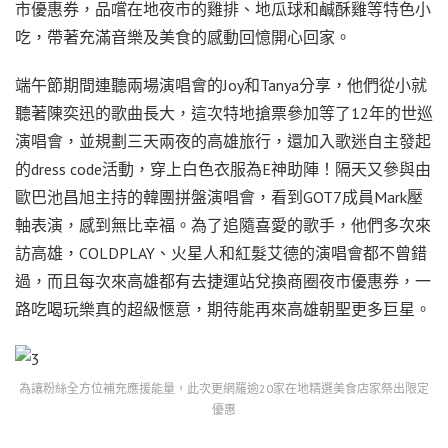
市優惠券，品嚐在地夜市的雞排、地瓜球和鹹酥雞等特色小
吃，帶著充滿音樂及美食的感動回憶開心回家。
端午節期間連聽兩場演唱會的Joy和Tanya分享，他們從小就
聽著陳奕迅的歌曲長大，這次特地搶票參加等了12年的世巡
演唱會，並規劃三天兩夜的高雄旅行，還加入歌迷自主發起
的dress code活動，穿上白色衣服為E神助陣！隔天又參與由
歐巴池昌旭主持的韓團拼盤演唱會，看到GOT7成員Mark壓
軸表演，感到無比幸福。為了追隨喜愛的歌手，他們多次來
訪高雄，COLDPLAY、火星人和紅髮艾德的演唱會都不曾錯
過，而且每次來高雄都有去捷運站兌換商圈夜市優惠券，一
路吃喝玩樂真的超級愜意，期待能再來高雄朝聖更多巨星。
為讓粉絲全方位補充應援能量，此次更網羅逾20家在地精選美食店家祭出限定
優惠