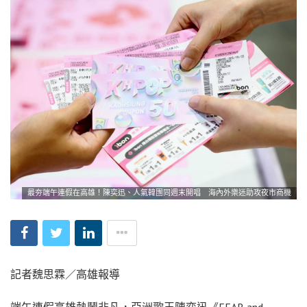
最夯端午連假在高雄！陳奕迅、人氣韓團同週末開唱 海內外樂迷助攻夜市商機
記者魏思霖／高雄報導