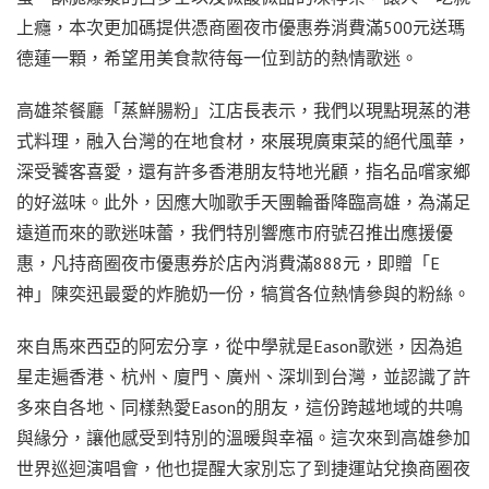
上癮，本次更加碼提供憑商圈夜市優惠券消費滿500元送瑪
德蓮一顆，希望用美食款待每一位到訪的熱情歌迷。
高雄茶餐廳「蒸鮮腸粉」江店長表示，我們以現點現蒸的港
式料理，融入台灣的在地食材，來展現廣東菜的絕代風華，
深受饕客喜愛，還有許多香港朋友特地光顧，指名品嚐家鄉
的好滋味。此外，因應大咖歌手天團輪番降臨高雄，為滿足
遠道而來的歌迷味蕾，我們特別響應市府號召推出應援優
惠，凡持商圈夜市優惠券於店內消費滿888元，即贈「E
神」陳奕迅最愛的炸脆奶一份，犒賞各位熱情參與的粉絲。
來自馬來西亞的阿宏分享，從中學就是Eason歌迷，因為追
星走遍香港、杭州、廈門、廣州、深圳到台灣，並認識了許
多來自各地、同樣熱愛Eason的朋友，這份跨越地域的共鳴
與緣分，讓他感受到特別的溫暖與幸福。這次來到高雄參加
世界巡迴演唱會，他也提醒大家別忘了到捷運站兌換商圈夜