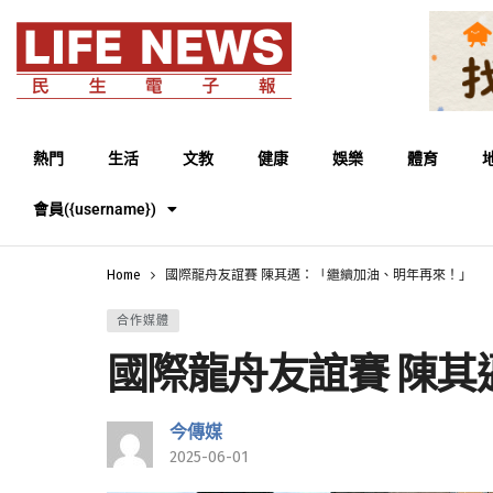
熱門
生活
文教
健康
娛樂
體育
會員({username})
Home
國際龍舟友誼賽 陳其邁：「繼續加油、明年再來！」
合作媒體
國際龍舟友誼賽 陳
今傳媒
2025-06-01