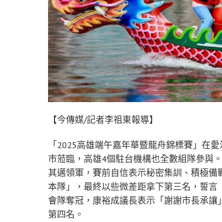
【今傳媒/記者李祖東報導】
「2025高雄端午嘉年華暨龍舟錦標賽」在愛
市蒞臨，高雄4個駐台機構也全數組隊參與。
其邁領軍，賽前自信表示秘密集訓、積極備
本隊」，最終以些微差距拿下第三名，誓言
會隊奪冠，康裕成議長表示「謝謝市長承讓」，AI
第四名。