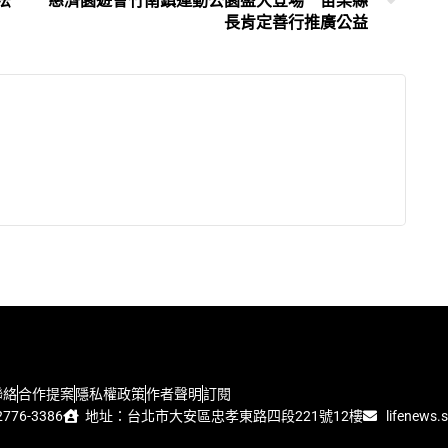
法
慈濟園遊會竹南鎮運動公園盛大登場 苗栗縣
長肯定善行推廣公益
聯絡
合作提案
隱私權政策
作者聲明
訂閱
776-3386
地址：台北市大安區忠孝東路四段221號12樓
lifenews.