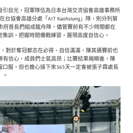
吸引目光，冠軍隊伍為日本台灣交流協會高雄事務所
台協會高雄分處「AIT Kaohsiung」隊，則分列第
領市府首長們組成龍舟隊，儘管賽前有不少時間都在
密集訓，把握時間備戰練習，展現高度自信心。
對，對於奪冠都志在必得、自信滿滿，陳其邁賽前也
強調市府隊有信心，成員們士氣高昂；比賽結果揭曉後，陳
口服，但也擔心接下來365天一定會被張子霖處長
」。