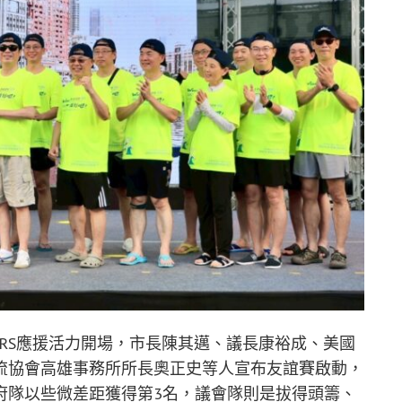
TARS應援活力開場，市長陳其邁、議長康裕成、美國
流協會高雄事務所所長奧正史等人宣布友誼賽啟動，
府隊以些微差距獲得第3名，議會隊則是拔得頭籌、