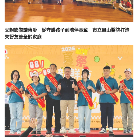
父親節閱讀傳愛 從守護孩子到陪伴長輩 市立鳳山醫院打造
失智友善全齡家庭