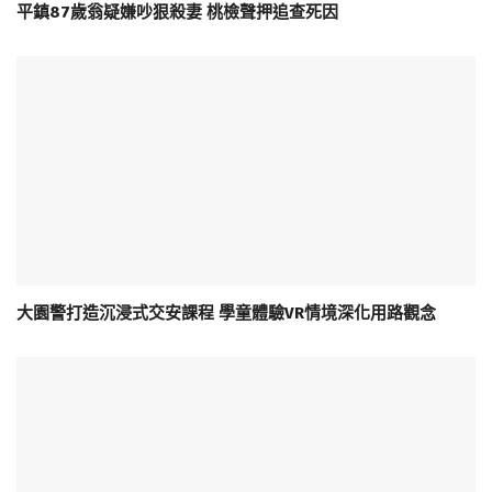
平鎮87歲翁疑嫌吵狠殺妻 桃檢聲押追查死因
大園警打造沉浸式交安課程 學童體驗VR情境深化用路觀念