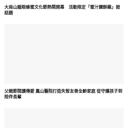
大崗山龍眼蜂蜜文化節熱鬧開幕 活動限定「蜜汁鹽酥雞」掀
話題
父親節閱讀傳愛 鳳山醫院打造失智友善全齡家庭 從守護孩子到
陪伴長輩