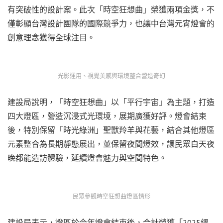
有突破性的設計案。此次「時空狂想曲」榮獲兩項金獎，不
僅彰顯台灣設計團隊的國際競爭力，也讓中台灣元宵燈會的
創意理念獲得全球注目。
光影運用、視覺美感與環境整合營造奇幻
建設局說明，「時空狂想曲」以「平行宇宙」為主題，打造
四大燈區，營造沉浸式光環境，展期廣獲好評。燈會結束
後，特別保留「時光綠洲」聖獸羚羊與花藝，結合其他燈區
元素整合為長期靜態展出，並保留夜間燈效，讓民眾白天夜
晚都能造訪體驗，延續燈會魅力與空間特色。
民眾參觀時空狂想曲燈區情形
建設局表示，燈區於今年燈會結束後，合計榮獲「2025繆