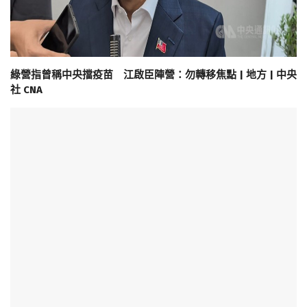
綠營指曾稱中央擋疫苗 江啟臣陣營：勿轉移焦點 | 地方 | 中央
社 CNA