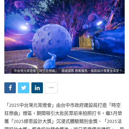
中台灣元宵燈會「時空狂想曲」 揚威國際 再奪羅馬、倫敦設計獎雙金肯定！
「2025中台灣元宵燈會」由台中市政府建設局打造「時空
狂想曲」燈區，期間吸引大批民眾前來拍照打卡，繼3月榮
獲「2025繆思設計大獎」沉浸式體驗類別金獎、「2025法