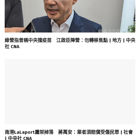
綠營指曾稱中央擋疫苗 江啟臣陣營：勿轉移焦點 | 地方 | 中央
社 CNA
南港LaLaport鷹架掉落 蔣萬安：業者須賠償受傷民眾 | 社會
| 中央社 CNA