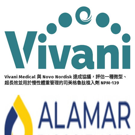
Vivani Medical 與 Novo Nordisk 達成協議，評估一種微型、
超長效並用於慢性體重管理的司美格魯肽植入劑 NPM-139