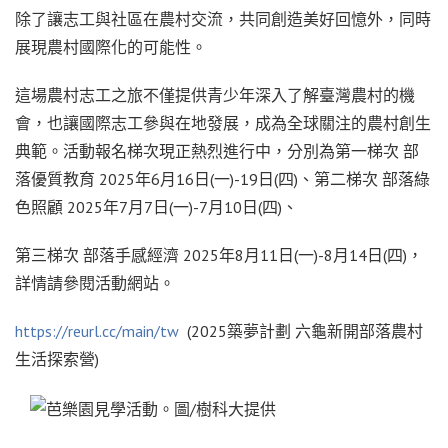
除了讓志工與社區在農村交流，共同創造美好回憶外，同時
展現農村國際化的可能性。
這場農村志工之旅不僅提供青少年深入了解臺灣農村的機
會，也讓國際志工參與在地發展，成為全球關注的農村創生
典範。活動報名梯次現正熱烈進行中，分別為第一梯次
部
落優質教育
2025
年
6
月
16
日
(
一
)-19
日
(
四
)
、第二梯次
部落綠
色照顧
2025
年
7
月
7
日
(
一
)-7
月
10
日
(
四
)
、
第三梯次
部落手感經濟
2025
年
8
月
11
日
(
一
)-8
月
14
日
(
四
)
，
詳情請參閱活動網站。
https://reurl.cc/main/tw
(2025
築夢計劃
六龜新開部落農村
生活探索營
)