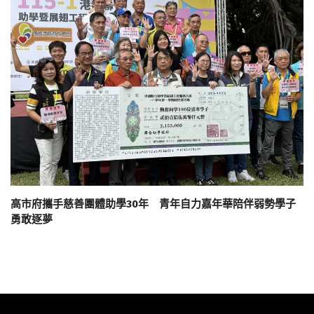
高市府攜手慈善團體助學30年 青年自力嘉年華陪伴弱勢學子
勇敢逐夢