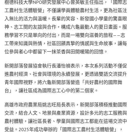
樹德科技大學
NPO
研究發展中心曾英敏主任指出，「國際志
工農村生活體驗營」不僅讓學員體驗農村生活，更為社區注
入無比的活力與溫暖。長輩的笑容、新發國小學童的驚喜眼
神、志工間的友誼與合作，構成六龜最動人的夏日畫面。服
務學習不只是單向的付出，而是一場雙向滋養的旅程——志
工帶來知識與熱情，社區回饋真摯的情感與生命故事，讓每
位參與者心中都留下一抹茶香與田間暖陽的回憶。
新開部落發展協會執行長潘怡禎表示，本次系列活動不僅促
進農村經濟、社會與環境的永續發展，更透過雙語交流提升
青年國際視野，將六龜新開部落營造「共好農村的國際舞
台」，讓社區成為國際志工心中的第二個家。
高雄市政府農業局姚志旺局長表示，新開部落積極推動國際
交流，結合人文、地景與產業資源，設計多元的志工服務與
農村體驗，讓社區長者、學童與國際志工都能在這場交流中
受益。
2025
年成功舉辦的「國際志工農村生活體驗營」，