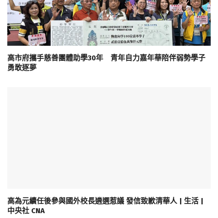
高市府攜手慈善團體助學30年 青年自力嘉年華陪伴弱勢學子
勇敢逐夢
高為元續任後參與國外校長遴選惹議 發信致歉清華人 | 生活 |
中央社 CNA