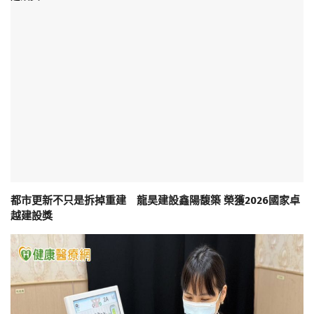
都市更新不只是拆掉重建 龍昊建設鑫陽馥築 榮獲2026國家卓
越建設獎