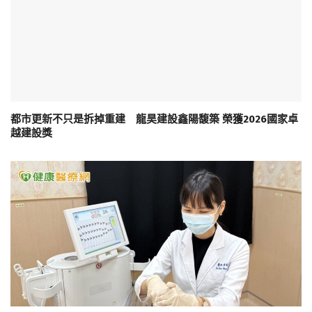
都市更新不只是拆掉重建 龍昊建設鑫陽馥築 榮獲2026國家卓
越建設獎