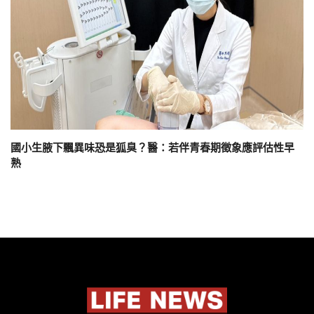
國小生腋下飄異味恐是狐臭？醫：若伴青春期徵象應評估性早
熟