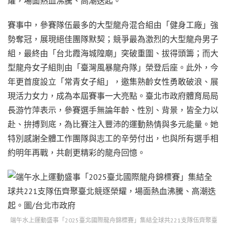
耀，場面熱血沸騰、高潮迭起。
賽事中，參賽隊伍最多的大型龍舟混合組由「健身工廠」強
勢奪冠，展現絕佳團隊默契；競爭最為激烈的大型龍舟男子
組，最終由「台北霞海城隍廟」突破重圍、拔得頭籌；而大
型龍舟女子組則由「臺灣風暴龍舟隊」榮登后座。此外，今
年更首度設立「常青女子組」，邀集熟齡女性勇敢破浪、展
現活力女力，成為本屆賽事一大亮點。臺北市政府體育局局
長游竹萍表示，參賽選手無論年齡、性別、背景，皆全力以
赴、拚搏到底，為比賽注入豐沛的運動熱情與多元能量。她
特別感謝全體工作團隊與志工的辛勞付出，也與所有選手相
約明年再戰，共創更精彩的龍舟回憶。
端午水上運動盛事「2025臺北國際龍舟錦標賽」集結全球共221支隊伍齊聚臺