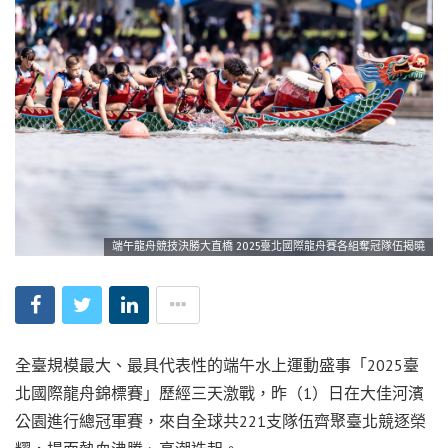
端午龍舟競技決勝大直橋 2025臺北國際龍舟賽各組奪冠隊伍揭曉
全臺規模最大、最具代表性的端午水上運動盛事「2025臺
北國際龍舟錦標賽」歷經三天激戰，昨（1）日在大佳河濱
公園進行總冠軍賽，來自全球共221支隊伍齊聚臺北競逐榮