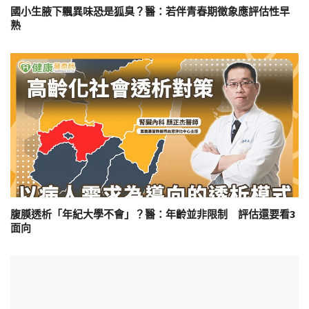
國小生腋下飄異味恐是狐臭？醫：若伴青春期徵象應評估性早
熟
腹膜透析「年紀大學不會」？醫：年齡並非限制 評估還要看3
面向