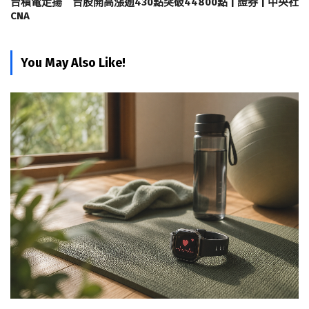
台積電走揚 台股開高漲逾430點突破44800點 | 證券 | 中央社
CNA
You May Also Like!