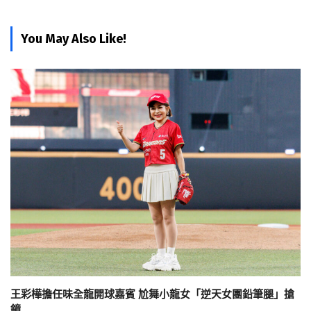
You May Also Like!
王彩樺擔任味全龍開球嘉賓 尬舞小龍女「逆天女團鉛筆腿」搶
鏡