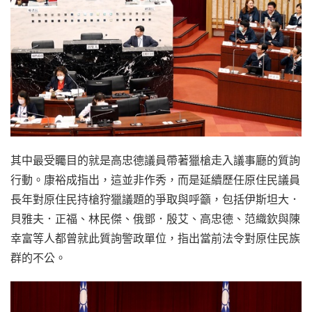
其中最受矚目的就是高忠德議員帶著獵槍走入議事廳的質詢
行動。康裕成指出，這並非作秀，而是延續歷任原住民議員
長年對原住民持槍狩獵議題的爭取與呼籲，包括伊斯坦大．
貝雅夫．正福、林民傑、俄鄧．殷艾、高忠德、范織欽與陳
幸富等人都曾就此質詢警政單位，指出當前法令對原住民族
群的不公。