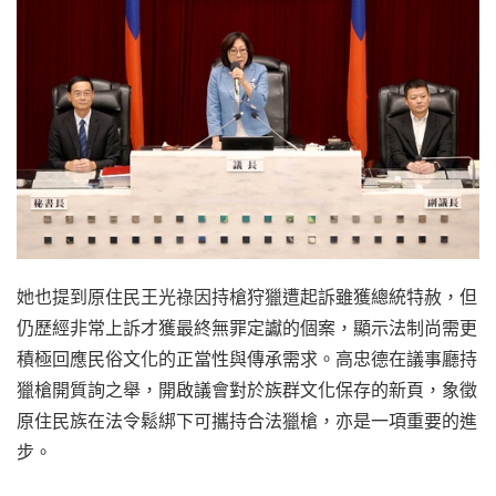
她也提到原住民王光祿因持槍狩獵遭起訴雖獲總統特赦，但
仍歷經非常上訴才獲最終無罪定讞的個案，顯示法制尚需更
積極回應民俗文化的正當性與傳承需求。高忠德在議事廳持
獵槍開質詢之舉，開啟議會對於族群文化保存的新頁，象徵
原住民族在法令鬆綁下可攜持合法獵槍，亦是一項重要的進
步。