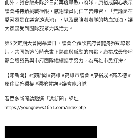
此外，議會龍舟隊於日前再度擊敗市府隊，康裕成開心表示
議會將持續挑戰極限，感謝議員同仁辛苦練習，「無論是在
愛河還是在議會游泳池」，以及最強啦啦隊的熱血加油，讓
大家感受到團隊凝聚力與活力。
第5次定期大會閉幕當日，議會全體欣賞府會龍舟賽紀錄影
片，共同為這段時光畫下熱血與感動的句點。康裕成最後呼
籲全體議員與市府團隊繼續攜手努力，為高雄市民打拚。
【漾新聞】#漾新聞 #高雄 #高雄市議會 #康裕成 #高忠德 #
原住民狩獵權 #獵槍質詢 #議會龍舟隊
看更多新聞請點選「漾新聞」網址：
https://youngnews3631.com/index.php