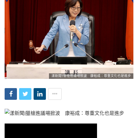
漾新聞|獵槍進議場掀波 康裕成：尊重文化也是進步