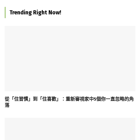
Trending Right Now!
從「住習慣」到「住喜歡」：重新審視家中5個你一直忽略的角
落