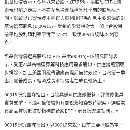
凱基投信表示，今年以來台股下跌7.33%，高股息ETF股價
表現也隨之走疲，本次配息適逢除權息旺季前的股息枯水
期，以致以已實現資本利得與股利所得為配息主要來源的凱
基優選高股息30(00915)，受到的影響相對大，加上台股目
前平均股利殖利率下滑至3.18%，致使00915調降本次配
息。
凱基台灣優選高股息30 ETF 基金(00915)ETF研究團隊表
示，受惠AI與高速運算等科技應用需求殷切，供應鏈瓶頸逐
步排除，加上美國關稅帶動廠商提前備貨效應，台灣第一季
出口顯著成長，經濟成長率持續走在成長軌道上。
00915研究團隊指出，台股具備AI供應鏈優勢，評價修復具
實質支撐，不過考量後續仍有關稅落地變數待觀察，選股兼
具高品質與低波動指標的台股ETF，更具抵禦波動能力。
00915研究團隊指出，以00915來說，目前主要持股為電子