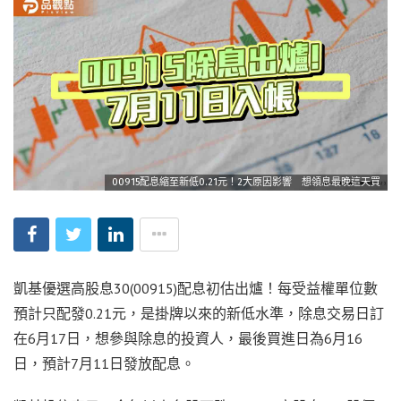
00915配息縮至新低0.21元！2大原因影響 想領息最晚這天買
凱基優選高股息30(00915)配息初估出爐！每受益權單位數
預計只配發0.21元，是掛牌以來的新低水準，除息交易日訂
在6月17日，想參與除息的投資人，最後買進日為6月16
日，預計7月11日發放配息。