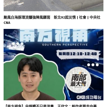
颱風白海豚環流釀強陣風驟雨 新北92起災情 | 社會 | 中央社
CNA
【南方視角】自媒體不只是流量 王欣文：創作者要走向專