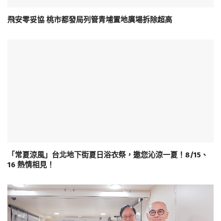
飛安零妥協 桃市都發局列管青埔置地廣場拆除超高
「常夏涼風」台北地下街夏日浴衣祭，邀您沁涼一夏！8/15、
16 熱情相見！