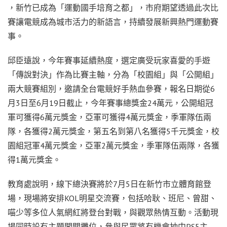
，新竹已成為「運動國手培育之都」，市府期望透過此次比
賽讓電競成為城市活力的新語言，持續發展新興熱門運動賽
事。
邱臣遠說，今年賽事延續熱度，選定廣受玩家喜愛的手遊
「傳說對決」作為比賽主軸，分為「校園組」與「公開組」
兩大競賽組別，邀請全台電競好手熱血參賽，報名日期從6
月3日至6月19日截止，今年賽事總獎金24萬元，公開組冠
軍可獲得6萬元獎金，亞軍可獲得4萬元獎金，季軍隊伍兩
隊，各獲得2萬元獎金，第五名到第八名獲得5千元獎金，校
園組冠軍4萬元獎金，亞軍2萬元獎金，季軍隊伍兩隊，各獲
得1萬元獎金。
教育處說明，線下總決賽將於7月5日在新竹市立體育館登
場，現場將安排KOL明星交流賽，包括哈耿、班尼、曾甜、
喵少等多位人氣網紅將登台對戰，與觀眾熱情互動。活動現
場同時設有主題闖關攤位，參與民眾將有機會抽中PS5主