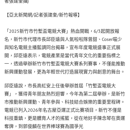
者張建奎攝)
【亞太新聞網/記者張建奎/新竹報導】
「2025新竹市竹塹盃電競大賽」熱血開戰，6/3起開放報
名，新竹市代理市長邱臣遠與人氣啦啦隊曾甜、Coser喵少
與知名電競主播藍調同台揭幕，宣布年度電競盛事正式展
開，邱臣遠表示，電競產業是當代青年文化的重要指標之
一，透過舉辦新竹市竹塹盃電競大賽系列賽事，不僅能推動
新興運動發展，更為年輕世代打造展現實力與創意的舞台。
邱臣遠說，市長高虹安上任後舉辦首屆「竹塹盃電競大
賽」，獲得青年朋友熱烈迴響，今年為第二屆舉辦，是新竹
市推動新興運動、青年參與、科技結合娛樂的重要里程碑。
電競已列入2026年名古屋亞運正式比賽項目，新竹不僅是
科技重鎮，更是體育人才的搖籃，從在地好手陳念琴在奧運
奪牌，到郭俊麟在世界棒球賽為國爭光