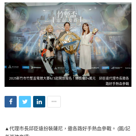
2025新竹市竹塹盃電競大賽6/3起開放報名！總獎金24萬元 邱臣遠代理市長邀各
路好手熱血參戰
▲代理市長邱臣遠扮裝薩尼，邀各路好手熱血參戰。 (圖/記