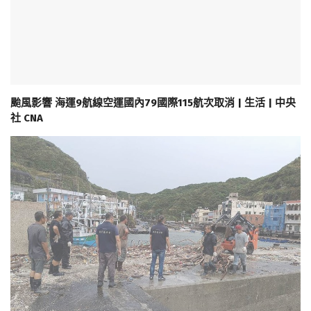
颱風影響 海運9航線空運國內79國際115航次取消 | 生活 | 中央
社 CNA