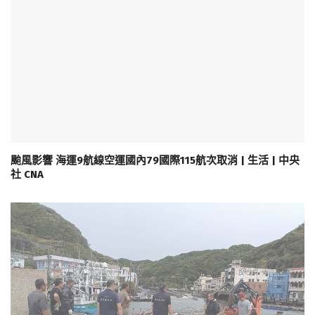
颱風影響 海運9航線空運國內79國際115航次取消 | 生活 | 中央
社 CNA