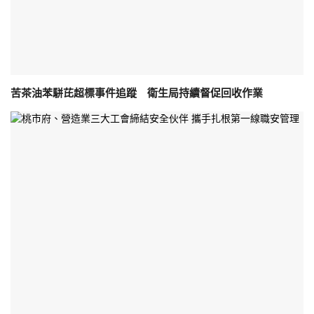
苦茶油苯駢芘超標事件追蹤 衛生局持續督促回收作業