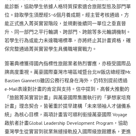
能診斷，協助學生依據人格特質探索適合旅館型態及部門單
位。錄取學生須歷經5~6個月養成期，經主管考核通過，方
能正式進入菁英實習階段，並規劃後續同一單位之垂直晉
升、同一部門之平行輪調、跨部門、跨館等多元輪調機制。
若學生行為或能力未達職場標準，亦將終止其計畫資格，確
保完整通過菁英實習學生具備職場實戰力。
簽署典禮獲得國內指標性旅館業者熱烈響應，亦極受國際品
牌高度重視。萬豪國際臺灣市場區域暨台北W飯店總經理Mr.
Bastien Giannetti雖因公務行程身在海外，仍特別提前透過
e-Mail表達對計畫的肯定與支持。信中提到，高餐大推動的
「旅館菁英實習計畫」與萬豪國際集團執行的「夢想家培育
計畫」理念契合，皆著重於提早建構「未來領袖人才儲備系
統」為核心目標，兩項計畫皆可順利銜接萬豪國際 Voyage
啟航者計畫Global Leadership Development Program，協助
臺灣學生從實習到就業無縫接軌投入國際級旅館體系，更進