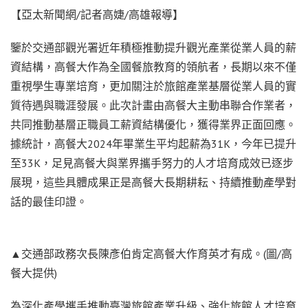
【亞太新聞網/記者高婕/高雄報導】
鑒於交通部觀光署近年積極推動提升觀光產業從業人員的薪
資結構，高餐大作為全國餐旅教育的領航者，長期以來不僅
重視學生專業培育，更加關注於旅館產業基層從業人員的實
質待遇與職涯發展。此次計畫由高餐大主動串聯合作業者，
共同推動基層正職員工薪資結構優化，獲得業界正面回應。
據統計，高餐大2024年畢業生平均起薪為31K，今年已提升
至33K，足見高餐大與業界攜手努力的人才培育成效已逐步
展現，這些具體成果正是高餐大長期耕耘、持續推動產學對
話的最佳印證。
▲交通部政務次長陳彥伯肯定高餐大作育英才有成。(圖/高
餐大提供)
為深化產學攜手推動臺灣旅館產業升級、強化旅館人才培育