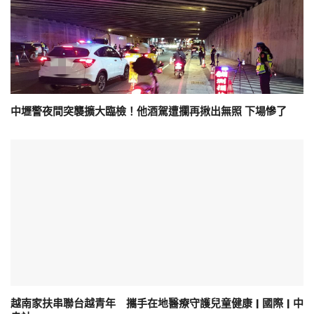
中壢警夜間突襲擴大臨檢！他酒駕遭攔再揪出無照 下場慘了
越南家扶串聯台越青年 攜手在地醫療守護兒童健康 | 國際 | 中