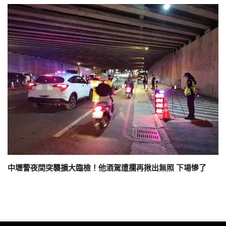
中壢警夜間突襲擴大臨檢！他酒駕遭攔再揪出無照 下場慘了