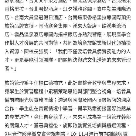
數家酒店、台北文華東方酒店、臺北嘉佩樂酒店、台北遠東
香格里拉、台北君悅酒店、虹夕諾雅谷關、臺中勤美洲際酒
店、台南大員皇冠假日酒店、台南遠東香格里拉等國際頂尖
旅館品牌支持，同時寒舍集團、漢來大飯店、礁溪老爺酒
店、雲品溫泉酒店等國內指標飯店亦熱烈響應，展現產學合
作對人才發展的共同期待，共同為培育旅館業新世代領袖投
入資源。陳校長強調：「我們不僅要培養具備實務能力的人
才，更是要能引領團隊、問題解決與跨文化溝通的未來管理
者。」
旅館管理系主任楊仁德補充，此計畫整合教學與業界需求，
讓學生於實習歷程中累積策略思維與部門整合視角，培養具
備前瞻眼光與實務歷練；透過與國際及國內頂級飯店的深度
合作，學生能在真實情境中學習，提早熟悉銜接國際旅館業
的專業運作，強化自身競爭力，未來可成為第一線管理幹部
的關鍵人才。簽署典禮後，旋即啟動實質培訓與遴選流程，
9月合作夥伴繳交實習規劃書，10~11月進行前期訓練與職