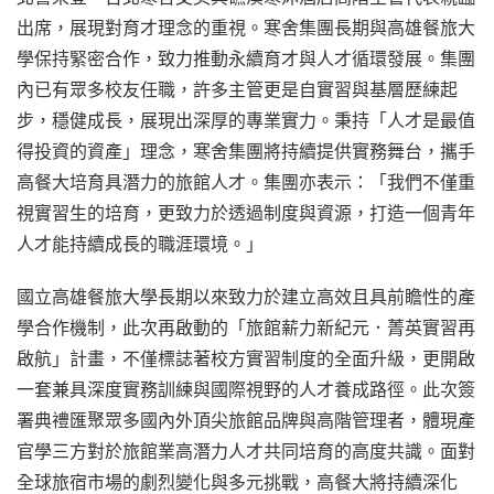
出席，展現對育才理念的重視。寒舍集團長期與高雄餐旅大
學保持緊密合作，致力推動永續育才與人才循環發展。集團
內已有眾多校友任職，許多主管更是自實習與基層歷練起
步，穩健成長，展現出深厚的專業實力。秉持「人才是最值
得投資的資產」理念，寒舍集團將持續提供實務舞台，攜手
高餐大培育具潛力的旅館人才。集團亦表示：「我們不僅重
視實習生的培育，更致力於透過制度與資源，打造一個青年
人才能持續成長的職涯環境。」
國立高雄餐旅大學長期以來致力於建立高效且具前瞻性的產
學合作機制，此次再啟動的「旅館薪力新紀元．菁英實習再
啟航」計畫，不僅標誌著校方實習制度的全面升級，更開啟
一套兼具深度實務訓練與國際視野的人才養成路徑。此次簽
署典禮匯聚眾多國內外頂尖旅館品牌與高階管理者，體現產
官學三方對於旅館業高潛力人才共同培育的高度共識。面對
全球旅宿市場的劇烈變化與多元挑戰，高餐大將持續深化