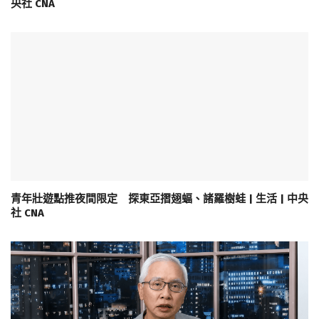
央社 CNA
青年壯遊點推夜間限定 探東亞摺翅蝠、諸羅樹蛙 | 生活 | 中央
社 CNA