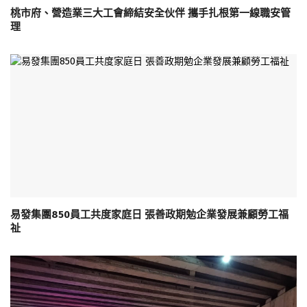
桃市府、營造業三大工會締結安全伙伴 攜手扎根第一線職安管
理
易發集團850員工共度家庭日 張善政期勉企業發展兼顧勞工福
祉