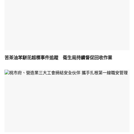
苦茶油苯駢芘超標事件追蹤 衛生局持續督促回收作業