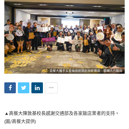
高餐大攜手五星級旅館開創競薪賽道 翻轉人力戰局
▲高餐大陳敦基校長感謝交通部及各家飯店業者的支持。
(圖/高餐大提供)