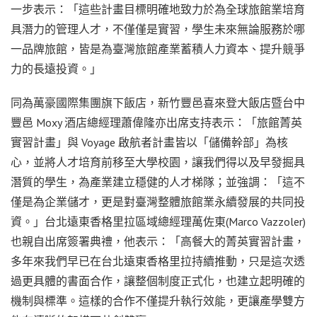
一步表示：「這些計畫目標明確地致力於為全球旅館業培育
具潛力的管理人才，不僅僅是實習，學生未來無論服務於哪
一品牌旅館，皆是為臺灣旅館產業蓄積人力資本、提升競爭
力的長遠投資。」
同為萬豪國際集團旗下飯店，新竹豐邑喜來登大飯店暨台中
豐邑 Moxy 酒店總經理蕭偉隆亦出席支持表示：「旅館菁英
實習計畫」與 Voyage 啟航者計畫皆以「儲備幹部」為核
心，並將人才培育前移至大學校園，讓我們得以及早發掘具
潛質的學生，為產業建立穩健的人才梯隊；並強調：「這不
僅是為企業儲才，更是對臺灣整體旅館業永續發展的共同投
資。」台北遠東香格里拉區域總經理萬佐東(Marco Vazzoler)
也親自出席簽署典禮，他表示：「高餐大的菁英實習計畫，
多年來我們早已在台北遠東香格里拉持續推動，只是這次透
過更具體的書面合作，讓整個制度正式化，也建立起明確的
機制與標準。這樣的合作不僅提升執行效能，更讓產學雙方