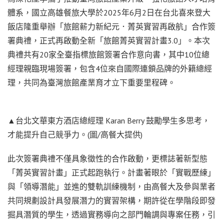
體系，國立高雄餐旅大學於2025年6月2日在台北喜來登大
飯店隆重舉辦「旅館薪力新紀元．菁英實習再啟航」合作簽
署典禮，正式再啟動全新「旅館菁英實習計畫3.0」。本次
典禮共有20家全臺指標旅館簽署合作意向書，其中10位總
經理親臨現場簽署，包含4位來自國際連鎖品牌的外籍總經
理，共同為臺灣旅館產業育才立下重要里程碑。
▲台北文華東方酒店總經理 Karan Berry 鼓勵學生多思考，
才能提升自己競爭力。(圖/高餐大提供)
此次簽署典禮不僅具象徵性的合作啟動，更標誌著新型態
「菁英實習計畫」正式起跑執行。計畫著眼於「實戰歷練」
與「領導潛能」並進的雙軌訓練機制，由高餐大及參與業者
共同規劃設計具發展潛力的實習架構，期許從在學階段即發
掘具潛質的學生，透過實務導向之部門輪調與專案任務，引