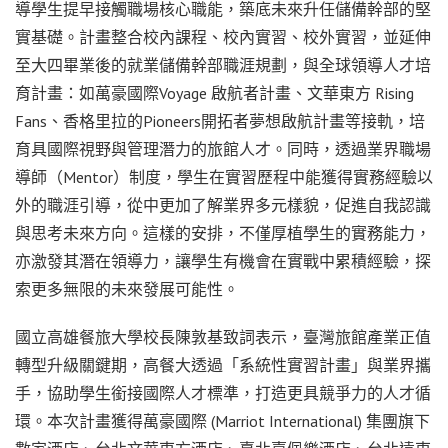
導學生提早接觸職場核心職能，築底未來升任儲備幹部的堅
實基礎。計畫整合校內課程、校內實習、校外實習，並延伸
至大四畢業後的就業儲備幹部職涯規劃，與全球領導人才培
育計畫：如萬豪國際Voyage 啟航者計畫、文華東方 Rising
Fans、香格里拉的Pioneers開拓者夢想啟航計畫等接軌，培
育具國際視野與管理潛力的旅館人才。同時，透過業界職場
導師（Mentor）制度，學生在實習歷程中能獲得實務經驗以
外的職涯引導，從中更加了解業界多元樣貌，促進自我認識
與思考未來方向。這樣的安排，不僅厚植學生的實務能力，
亦激發其潛在領導力，讓學生有機會在實戰中累積經驗，探
索更多無限的未來發展可能性。
國立高雄餐旅大學校長陳敦基致詞表示，臺灣旅館產業正值
轉型升級關鍵期，高餐大透過「系統性實習計畫」與業界攜
手，協助學生銜接國際人才標準，打造更具競爭力的人才循
環。本次計畫獲得萬豪國際 (Marriot International) 集團旗下