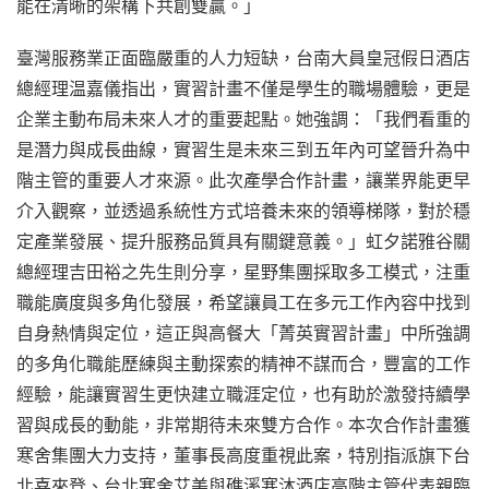
能在清晰的架構下共創雙贏。」
臺灣服務業正面臨嚴重的人力短缺，台南大員皇冠假日酒店
總經理温嘉儀指出，實習計畫不僅是學生的職場體驗，更是
企業主動布局未來人才的重要起點。她強調：「我們看重的
是潛力與成長曲線，實習生是未來三到五年內可望晉升為中
階主管的重要人才來源。此次產學合作計畫，讓業界能更早
介入觀察，並透過系統性方式培養未來的領導梯隊，對於穩
定產業發展、提升服務品質具有關鍵意義。」虹夕諾雅谷關
總經理吉田裕之先生則分享，星野集團採取多工模式，注重
職能廣度與多角化發展，希望讓員工在多元工作內容中找到
自身熱情與定位，這正與高餐大「菁英實習計畫」中所強調
的多角化職能歷練與主動探索的精神不謀而合，豐富的工作
經驗，能讓實習生更快建立職涯定位，也有助於激發持續學
習與成長的動能，非常期待未來雙方合作。本次合作計畫獲
寒舍集團大力支持，董事長高度重視此案，特別指派旗下台
北喜來登、台北寒舍艾美與礁溪寒沐酒店高階主管代表親臨