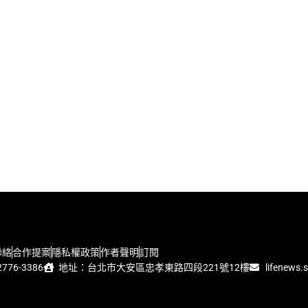
聯絡
合作提案
隱私權政策
作者聲明
訂閱
776-3386
地址：台北市大安區忠孝東路四段221號12樓
lifenews.