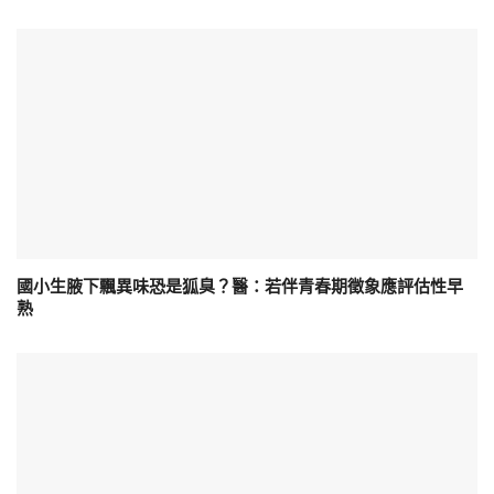
國小生腋下飄異味恐是狐臭？醫：若伴青春期徵象應評估性早
熟