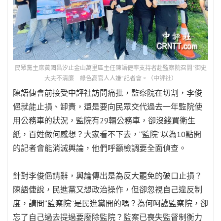
民眾黨主席黃國昌汐止金山萬里區主任陳語倢率支持者赴監察院召開“御史
大夫不清廉 綠色高官人人嫌”記者會。（中評社）
陳語倢會前接受中評社訪問痛批，監察院在切割，李俊
俋就能止損、卸責，還是要向民眾交代過去一年監院使
用公務車的狀況，監院有29輛公務車，卻沒錢買衛生
紙，百姓做何感想？大家看不下去，“監院”以為10點開
的記者會能消滅輿論，他們呼籲檢調要全面偵查。
針對李俊俋請辭，輿論傳出是為反大罷免的破口止損？
陳語倢說，民進黨又想政治操作，但卻忽視自己違反制
度，請問“監察院”是民進黨開的嗎？為何呵護監察院，卻
忘了自己過去提過要廢除監院？監案已喪失監督制衡力