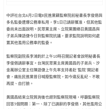
中評社台北6月2日電8民進黨籍監察院前秘書長李俊俋與
多名監委遭爆公務車私用，李1日已請辭獲准，但其他監
委尚未出面說明。民眾黨主席、立院黨團總召黃國昌與
子弟兵陳語倢今日到監察院抗議，要求監院說明如何處
置其他濫用公務車的監委。
監察院副院長李鴻鈞於上午10時召開記者會說明秘書長
李俊俋請辭事宜。台灣民眾黨主席黃國昌的子弟兵、汐
金萬辦公室主任陳語倢上午先率支持者赴“監院”開記者
會，痛批民進黨昔日喊廢監察院，如今違反亂紀、不敢
再提、自打臉。
黃國昌結束立院質詢後也趕到監察院現場，呼籲監察院
回答3個問題：第一、除了已請辭的李俊俋，其他濫用公