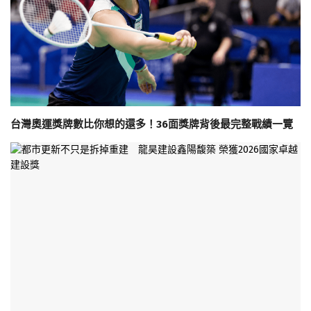
台灣奧運獎牌數比你想的還多！36面獎牌背後最完整戰績一覽