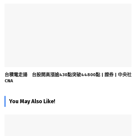
台積電走揚 台股開高漲逾430點突破44800點 | 證券 | 中央社
CNA
You May Also Like!