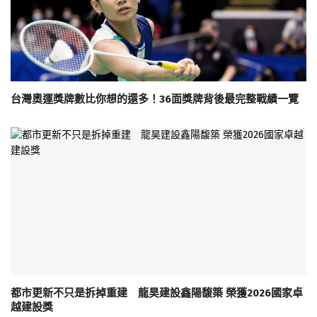
台灣奧運獎牌數比你想的還多！36面獎牌背後最完整戰績一覽
都市更新不只是拆掉重建 龍昊建設鑫陽馥築 榮獲2026國家卓
越建設獎