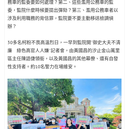
務車的監委要如何處理？第二、這些濫用公務車的監
委，監院什麼時候要提出彈劾？第三、濫用公務車者以
涉及利用職務的背信罪，監院要不要主動移送檢調偵
辦？
30多名柯粉不畏高溫烈日，一早到監院開“御史大夫不清
廉 綠色高官人人嫌”記者會，由黃國昌的汐止金山萬里
區主任陳語倢領銜，以及黃國昌的其他幕僚、還有自發
性支持者。約10名警力在場維安。