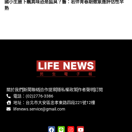
國小生腋下飄異味恐是狐臭？醫：若伴青春期徵象應評估性早
熟
關於我們
新聞聯絡
合作提案
隱私權政策
作者聲明
訂閱
電話：(02)2776-3386
地址：台北市大安區忠孝東路四段221號12樓
lifenews.service@gmail.com