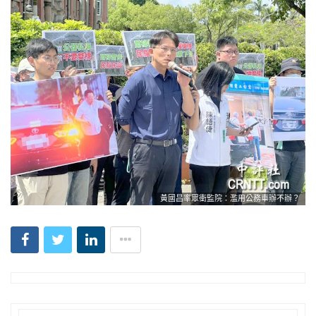
黃國昌率眾衝監院：濫用公務車辦不辦？