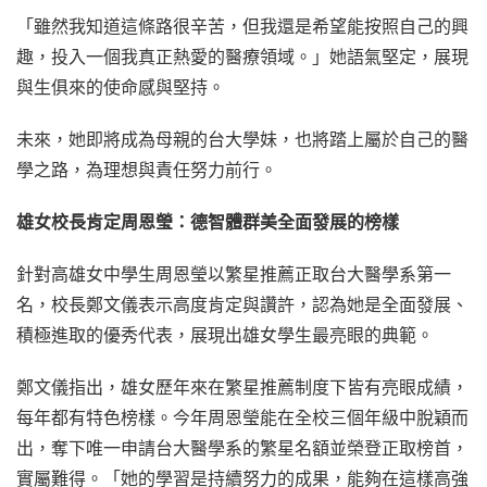
「雖然我知道這條路很辛苦，但我還是希望能按照自己的興
趣，投入一個我真正熱愛的醫療領域。」她語氣堅定，展現
與生俱來的使命感與堅持。
未來，她即將成為母親的台大學妹，也將踏上屬於自己的醫
學之路，為理想與責任努力前行。
雄女校長肯定周恩瑩：德智體群美全面發展的榜樣
針對高雄女中學生周恩瑩以繁星推薦正取台大醫學系第一
名，校長鄭文儀表示高度肯定與讚許，認為她是全面發展、
積極進取的優秀代表，展現出雄女學生最亮眼的典範。
鄭文儀指出，雄女歷年來在繁星推薦制度下皆有亮眼成績，
每年都有特色榜樣。今年周恩瑩能在全校三個年級中脫穎而
出，奪下唯一申請台大醫學系的繁星名額並榮登正取榜首，
實屬難得。「她的學習是持續努力的成果，能夠在這樣高強