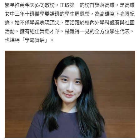
繁星推薦今天(6/2)放榜，正取第一的榜首獎落高雄，是高雄
女中三年十班醫學雙語班的學生周恩瑩，為高雄寫下亮眼紀
錄。她不僅學業表現頂尖，更活躍於校內外學科競賽與社團
活動，擁有絕佳舞蹈才華，是難得一見的全方位學生代表，
也堪稱「學霸舞后」。