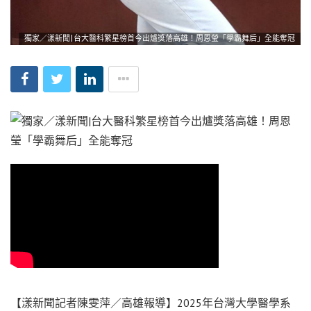
獨家／漾新聞|台大醫科繁星榜首今出爐獎落高雄！周恩瑩「學霸舞后」全能奪冠
【漾新聞記者陳雯萍／高雄報導】2025年台灣大學醫學系