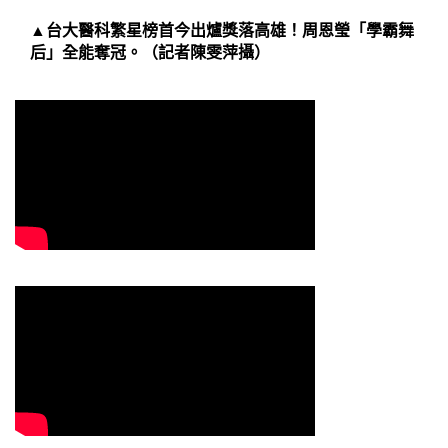
▲台大醫科繁星榜首今出爐獎落高雄！周恩瑩「學霸舞
后」全能奪冠。（記者陳雯萍攝）