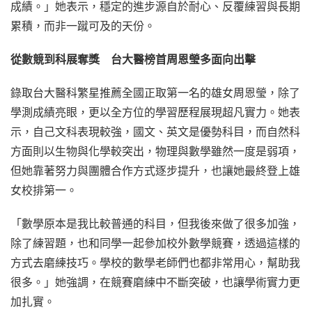
成績。」她表示，穩定的進步源自於耐心、反覆練習與長期
累積，而非一蹴可及的天份。
從數競到科展奪獎 台大醫榜首周恩瑩多面向出擊
錄取台大醫科繁星推薦全國正取第一名的雄女周恩瑩，除了
學測成績亮眼，更以全方位的學習歷程展現超凡實力。她表
示，自己文科表現較強，國文、英文是優勢科目，而自然科
方面則以生物與化學較突出，物理與數學雖然一度是弱項，
但她靠著努力與團體合作方式逐步提升，也讓她最終登上雄
女校排第一。
「數學原本是我比較普通的科目，但我後來做了很多加強，
除了練習題，也和同學一起參加校外數學競賽，透過這樣的
方式去磨練技巧。學校的數學老師們也都非常用心，幫助我
很多。」她強調，在競賽磨練中不斷突破，也讓學術實力更
加扎實。