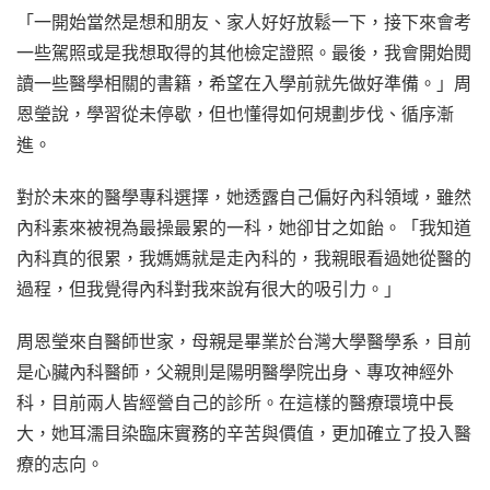
「一開始當然是想和朋友、家人好好放鬆一下，接下來會考
一些駕照或是我想取得的其他檢定證照。最後，我會開始閱
讀一些醫學相關的書籍，希望在入學前就先做好準備。」周
恩瑩說，學習從未停歇，但也懂得如何規劃步伐、循序漸
進。
對於未來的醫學專科選擇，她透露自己偏好內科領域，雖然
內科素來被視為最操最累的一科，她卻甘之如飴。「我知道
內科真的很累，我媽媽就是走內科的，我親眼看過她從醫的
過程，但我覺得內科對我來說有很大的吸引力。」
周恩瑩來自醫師世家，母親是畢業於台灣大學醫學系，目前
是心臟內科醫師，父親則是陽明醫學院出身、專攻神經外
科，目前兩人皆經營自己的診所。在這樣的醫療環境中長
大，她耳濡目染臨床實務的辛苦與價值，更加確立了投入醫
療的志向。