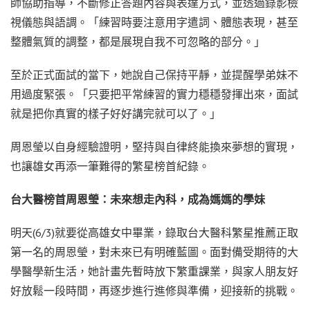
師協助指導，不斷修正答題內容與表達方式，並透過錄影檢
視儀態與語調。「練習時要注意用字遣詞、體態表現，甚至
整體氣質的調整，都是展現自我不可忽略的部分。」
至於正式面試的當下，她說自己保持平靜，並提醒學弟妹不
用過度緊張。「只要把平常練習的實力穩穩發揮出來，面試
就是把你真實的樣子好好講完就可以了。」
周恩瑩以自身經驗證明，堅持與自律終能換來夢想的實現，
也讓雄女再添一筆難得的繁星榜首紀錄。
台大醫榜首周恩瑩：未來想走內科，成為媽媽的學妹
明天(6/3)就要從高雄女中畢業，錄取台大醫科繁星推薦正取
第一名的周恩瑩，對未來已有明確藍圖。面對備受期待的大
學醫學新生活，她計畫先暫時放下繁重課業，與家人朋友好
好放鬆一段時間，再逐步進行進修與準備，迎接新的挑戰。