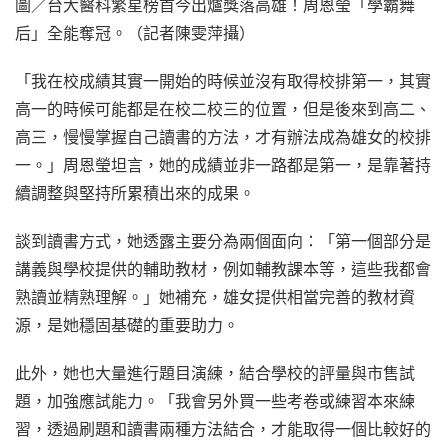
圖／台大醫科繁星榜首今出爐獎落高雄！周恩瑩「學霸舞
后」全能奪冠。（記者陳雯萍攝）
「我在校成績其實一開始的時候並沒有取得校排第一，其實
高一的時候可能都是在校二校三的位置，但是後來到高二、
高三，慢慢掌握自己讀書的方法，才有辦法成為雄女的校排
一。」周恩瑩坦言，她的成績並非一路都是第一，是靠著持
續調整與堅持所累積出來的成果。
談到讀書方式，她透露主要分為兩個面向：「第一個部分是
講義與學校提供的輔助教材，例如輔教課本等，這些我都會
熟讀並精熟理解。」她補充，雄女提供相當完善的教材資
源，是她穩固基礎的重要助力。
此外，她也大量進行題目演練，結合學校的評量與市售試
題，加強應試能力。「我會另外買一些考卷或練習本來練
習，透過刷題和讀書兩種方法結合，才能取得一個比較好的