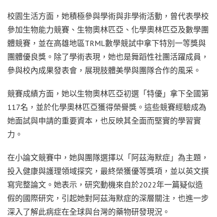
校園生活方面，她積極參與學術與非學術活動，曾代表學校
參加生物能力競賽、生物奧林匹亞、化學奧林匹亞及數學團
體競賽，並在高雄地
區TRML數學競
試中拿下特別一等獎與
團體優良獎。除了學術表現，她也是舞蹈性社團活躍成員，
參與校內成果發表會，展現肢體美學與團隊合作的風采。
競賽成績方面，她以生物奧林匹亞初選「特優」拿下全國第
117名，並於化學奧林匹亞獲得榮譽獎。這些競賽經驗成為
她面試與申請的重要資本，也反映其全面而堅實的學習實
力。
在小論文競賽中，她與團隊選擇以「阿茲海默症」為主題，
投入健康與護理領域探究，最終榮獲優等獎項，並以英文撰
寫完整論文。她表示，研究動機來自於2022年一篇疑似造
假的國際研究，引起她對阿茲海默症的深層關注，也進一步
深入了解此病症在全球與台灣的藥物研發現況。