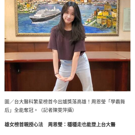
圖／台大醫科繁星榜首今出爐獎落高雄！周恩瑩「學霸舞
后」全能奪冠。（記者陳雯萍攝）
雄女榜首親授心法 周恩瑩：穩穩走也能登上台大醫