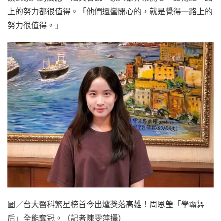
上的努力都很值得。「他們還蠻開心的，就是覺得一路上的
努力很值得。」
圖／台大醫科繁星榜首今出爐獎落高雄！周恩瑩「學霸舞
后」全能奪冠。（記者陳雯萍攝）