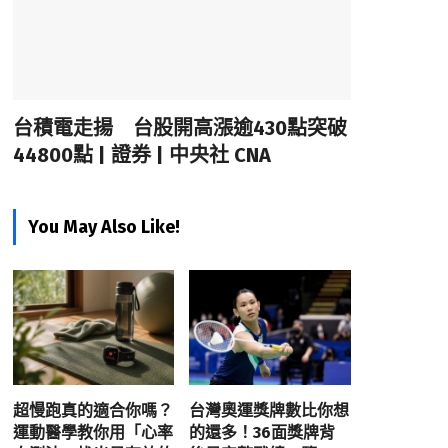
台積電走揚 台股開高漲逾430點突破
44800點 | 證券 | 中央社 CNA
You May Also Like!
超慢跑真的適合你嗎？
台灣奧運獎牌數比你想
運動醫學教你用「心率
的還多！36面獎牌背