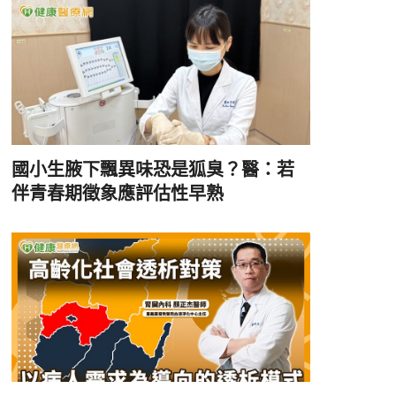
國小生腋下飄異味恐是狐臭？醫：若
伴青春期徵象應評估性早熟