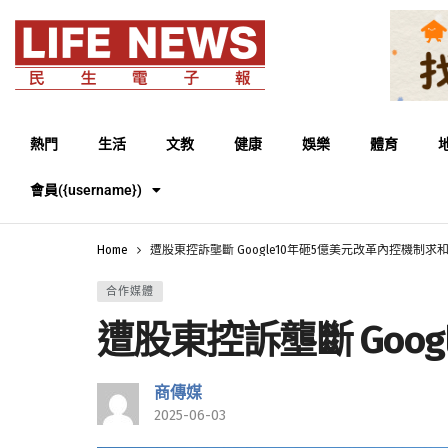
熱門
生活
文教
健康
娛樂
體育
會員({username})
Home
遭股東控訴壟斷 Google10年砸5億美元改革內控機制求
合作媒體
遭股東控訴壟斷 Goo
商傳媒
2025-06-03