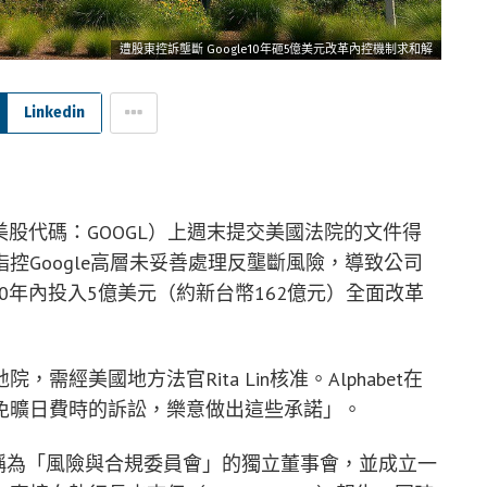
遭股東控訴壟斷 Google10年砸5億美元改革內控機制求和解
Linkedin
et（美股代碼：GOOGL）上週末提交美國法院的文件得
控Google高層未妥善處理反壟斷風險，導致公司
在10年內投入5億美元（約新台幣162億元）全面改革
經美國地方法官Rita Lin核准。Alphabet在
免曠日費時的訴訟，樂意做出這些承諾」。
個名稱為「風險與合規委員會」的獨立董事會，並成立一