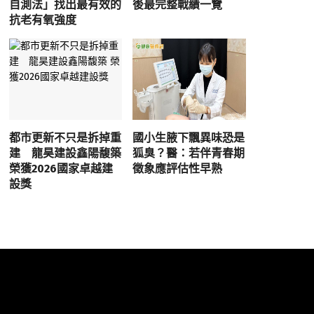
自測法」找出最有效的
後最完整戰績一覽
抗老有氧強度
都市更新不只是拆掉重
國小生腋下飄異味恐是
建 龍昊建設鑫陽馥築
狐臭？醫：若伴青春期
榮獲2026國家卓越建
徵象應評估性早熟
設獎