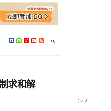
機制求和解
0