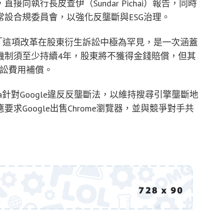
向執行長皮查伊（Sundar Pichai）報告，同時
設合規委員會，以強化反壟斷與ESG治理。
n）指出：「這項改革在股東衍生訴訟中極為罕見，是一次涵蓋
機制須至少持續4年，股東將不獲得金錢賠償，但其
訴訟費用補償。
a針對Google違反反壟斷法，以維持搜尋引擎壟斷地
Google出售Chrome瀏覽器，並與競爭對手共
。