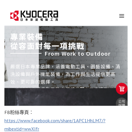
FB粉絲專頁：
https://www.facebook.com/share/1APC1HhLM7/?
mibextid=wwXIfr