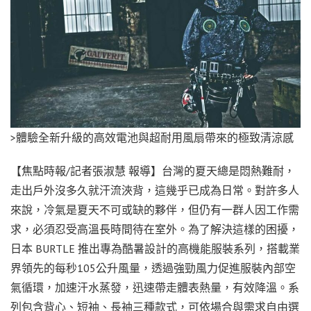
>體驗全新升級的高效電池與超耐用風扇帶來的極致清涼感
【焦點時報/記者張淑慧 報導】台灣的夏天總是悶熱難耐，
走出戶外沒多久就汗流浹背，這幾乎已成為日常。對許多人
來說，冷氣是夏天不可或缺的夥伴，但仍有一群人因工作需
求，必須忍受高溫長時間待在室外。為了解決這樣的困擾，
日本 BURTLE 推出專為酷暑設計的高機能服裝系列，搭載業
界領先的每秒105公升風量，透過強勁風力促進服裝內部空
氣循環，加速汗水蒸發，迅速帶走體表熱量，有效降溫。系
列包含背心、短袖、長袖三種款式，可依場合與需求自由選