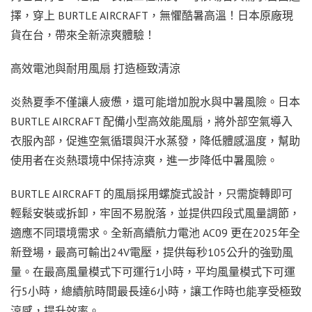
擇，穿上 BURTLE AIRCRAFT，無懼酷暑高溫！日本原廠現
貨在台，帶來全新涼爽體驗！
高效電池與耐用風扇 打造極致清涼
炎熱夏季不僅讓人疲憊，還可能增加脫水與中暑風險。日本
BURTLE AIRCRAFT 配備小型高效能風扇，將外部空氣導入
衣服內部，促進空氣循環與汗水蒸發，降低體感溫度，幫助
使用者在炎熱環境中保持涼爽，進一步降低中暑風險。
BURTLE AIRCRAFT 的風扇採用螺旋式設計，只需旋轉即可
輕鬆安裝或拆卸，牢固不易脫落，並提供四段式風量調節，
適應不同環境需求。全新高續航力電池 AC09 更在2025年全
新登場，最高可輸出24V電壓，提供每秒105公升的強勁風
量。在最高風量模式下可運行1小時，平均風量模式下可運
行5小時，總續航時間最長達6小時，讓工作時也能享受極致
涼感，提升效率。