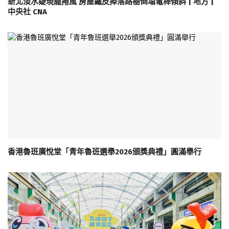
新北淡水疑現龍捲風 房屋鐵皮掉落路樹倒塌電桿傾斜 | 地方 |
中央社 CNA
香港魯班廣悅堂「青年魯班選舉2026頒獎典禮」圓滿舉行