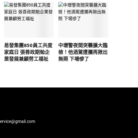
易發集團850員工共度
中壢警夜間突襲擴大臨
家庭日 張善政期勉企
檢！他酒駕遭攔再揪出
業發展兼顧勞工福祉
無照 下場慘了
service@gmail.com