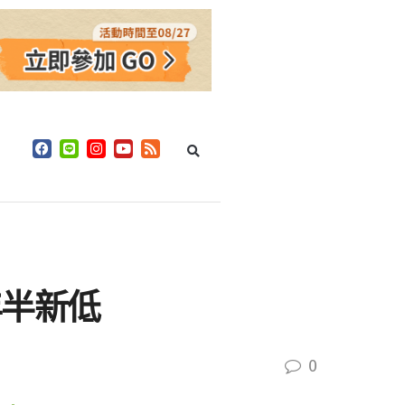
年半新低
0