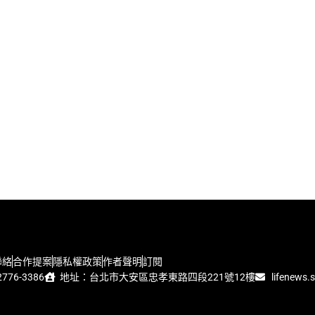
聯絡
合作提案
隱私權政策
作者聲明
訂閱
776-3386
地址：台北市大安區忠孝東路四段221號12樓
lifenews.