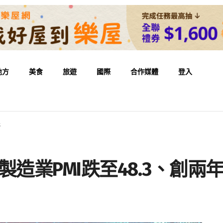
地方
美食
旅遊
國際
合作媒體
登入
低
造業PMI跌至48.3、創兩