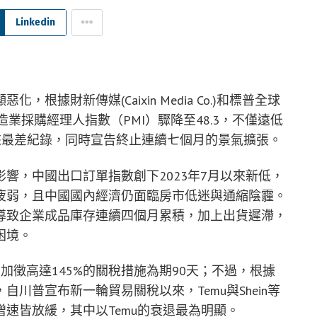
Linkedin
根據財新傳媒(Caixin Media Co.)和標普全球
月製造業採購經理人指數（PMI）驟降至48.3，不僅遠低
月以來最差紀錄，同時宣告終止連續七個月的景氣擴張。
響，中國出口訂單指數創下2023年7月以來新低，
疲弱，且中國國內經濟仍面臨房市低迷與通縮陰霾。
導致企業成品庫存連續四個月累積，加上出貨遲滯，
困境。
加徵高達145%的關稅措施為期90天；不過，根據
顯示，自川普宣布新一輪貿易關稅以來，Temu與Shein等
速皆放緩，其中以Temu的衰退最為明顯。