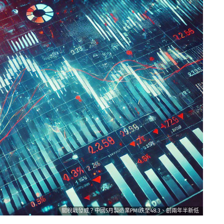
關稅戰發威？中國5月製造業PMI跌至48.3、創兩年半新低