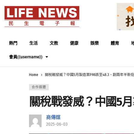
熱門
生活
文教
健康
娛樂
體育
會員({username})
Home
關稅戰發威？中國5月製造業PMI跌至48.3、創兩年半新
合作媒體
關稅戰發威？中國5月製
商傳媒
2025-06-03