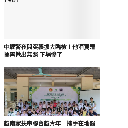
中壢警夜間突襲擴大臨檢！他酒駕遭
攔再揪出無照 下場慘了
越南家扶串聯台越青年 攜手在地醫