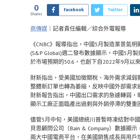
0
Facebook
Twitter
Shares
商傳媒
｜記者責任編輯／綜合外電報導
《CNBC》報導指出，中國5月製造業景氣明顯惡化，
(S&P Global)週二發布數據顯示，中國5
於市場預期的50.6，也創下自2022年9
財新指出，受美國加徵關稅、海外需求減弱影
整體新訂單也轉為萎縮，反映中國外部需求
財新報告指出，中國出口需求的急遽轉弱，
顯示工廠正面臨產出過剩與外銷停滯的雙重
儘管5月中旬，美國總統川普暫時凍結對中國
貝恩顧問公司（Bain & Company）數據
兩大中國電商平台，在美國銷售成長與用戶增