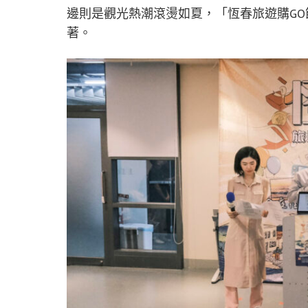
邊則是觀光熱潮滾燙如夏，「恆春旅遊購G
著。