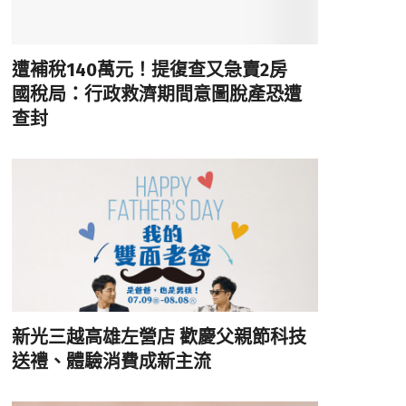
遭補稅140萬元！提復查又急賣2房
國稅局：行政救濟期間意圖脫產恐遭
查封
新光三越高雄左營店 歡慶父親節科技
送禮、體驗消費成新主流