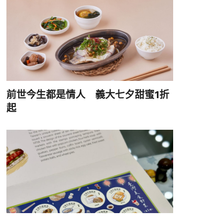
前世今生都是情人 義大七夕甜蜜1折
起