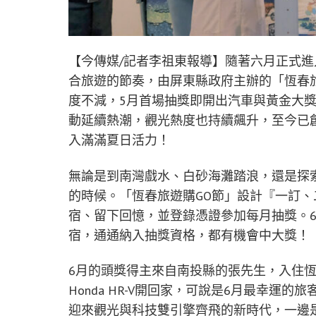
【今傳媒/記者李祖東報導】隨著六月正式
合旅遊的節奏，由屏東縣政府主辦的「恆春旅
度不減，5月首場抽獎即開出汽車與黃金大
動延續熱潮，觀光熱度也持續飆升，至今已
入滿滿夏日活力！
無論是到南灣戲水、白砂海灘踏浪，還是探
的時候。「恆春旅遊購GO節」設計『一訂
宿、留下回憶，並登錄憑證參加每月抽獎。
宿，通通納入抽獎資格，都有機會中大獎！
6月的頭獎得主來自南投縣的張先生，入住
Honda HR-V開回家，可說是6月最幸
迎來觀光與科技雙引擎齊飛的新時代，一邊