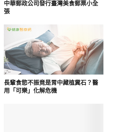
中華郵政公司發行臺灣美食郵票小全
張
長輩食慾不振竟是胃中藏植糞石？醫
用「可樂」化解危機