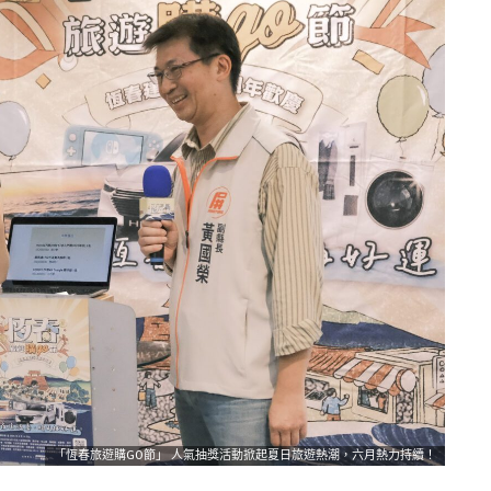
「恆春旅遊購GO節」 人氣抽獎活動掀起夏日旅遊熱潮，六月熱力持續！