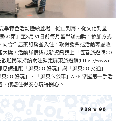
項夏季特色活動陸續登場，從山到海、從文化到星
購GO節」至8月31日前每月皆舉辦抽獎，參加方式
，向合作店家訂房並入住，取得發票或活動專屬收
富大獎，活動詳情與最新資訊請上「恆春旅遊購GO
並歡迎民眾持續關注鎖定屏東旅遊網(https://www.i-
相關訊息請追蹤「屏東GO 好玩」與「屏東GO 交通」
「屏東GO 好玩」、「屏東ㄟ公車」APP 掌握第一手活
宿，讓您住得安心玩得開心。