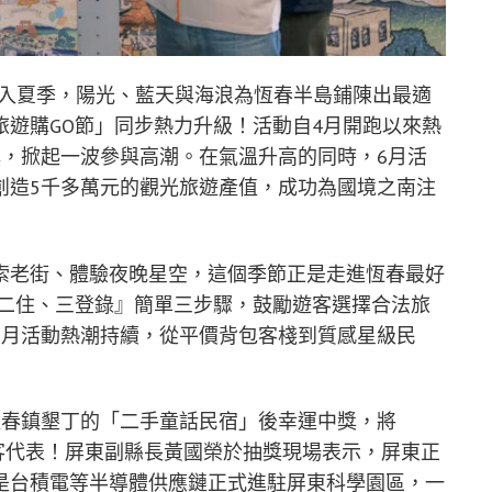
進入夏季，陽光、藍天與海浪為恆春半島鋪陳出最適
遊購GO節」同步熱力升級！活動自4月開跑以來熱
獎，掀起一波參與高潮。在氣溫升高的同時，6月活
創造5千多萬元的觀光旅遊產值，成功為國境之南注
索老街、體驗夜晚星空，這個季節正是走進恆春最好
、二住、三登錄』簡單三步驟，鼓勵遊客選擇合法旅
6月活動熱潮持續，從平價背包客棧到質感星級民
恆春鎮墾丁的「二手童話民宿」後幸運中獎，將
運的旅客代表！屏東副縣長黃國榮於抽獎現場表示，屏東正
是台積電等半導體供應鏈正式進駐屏東科學園區，一