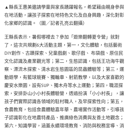
▲縣長王惠美邀請學童與家長踴躍報名，希望藉由親身參與
在地活動，讓孩子探索在地特色文化及自身興趣，深化對彰
化家鄉的認識。（圖╱記者孔亮云翻攝）
王縣長表示，暑假哪裡去？參加「遊樂翻轉夏令營」就對
了，這次共規劃6大活動主題，第一，文化體驗，包括藝術
DIY創作、古蹟探索、兒童戲劇、歌仔戲、 布袋戲、原住民
文化認識及產業觀光等；第二，生態認識，包括王功海牛觀
察、漂流木探索、清水岩生態園區的昆蟲體驗等；第三，運
動遊學，有籃球競賽、獨輪車、射箭教學，以及大家喜歡的
慶安水樂園，設有SUP、獨木舟等水上運動；第四，職涯探
索，安排卦山小小村長體驗營，透過扮演「小小村長」，讓
孩子們實際認識各領域的駐村職人，及早探索性向；第五，
食農教育，包括食農體驗嘉年華、農場實作活動等，引導孩
子認識彰化在地農特產品、推廣綠色消費與友善土地觀念；
第六，知識學習，涵蓋永續環境教育、消防與稅務宣導、消