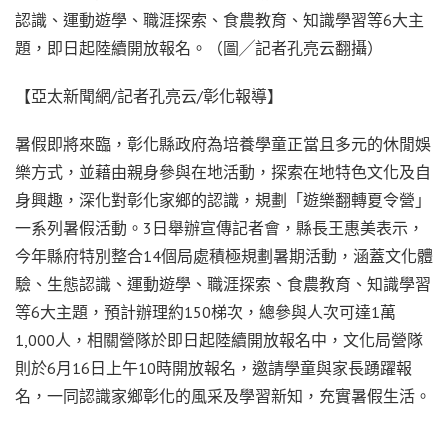
認識、運動遊學、職涯探索、食農教育、知識學習等6大主
題，即日起陸續開放報名。（圖╱記者孔亮云翻攝）
【亞太新聞網/記者孔亮云/彰化報導】
暑假即將來臨，彰化縣政府為培養學童正當且多元的休閒娛
樂方式，並藉由親身參與在地活動，探索在地特色文化及自
身興趣，深化對彰化家鄉的認識，規劃「遊樂翻轉夏令營」
一系列暑假活動。3日舉辦宣傳記者會，縣長王惠美表示，
今年縣府特別整合14個局處積極規劃暑期活動，涵蓋文化體
驗、生態認識、運動遊學、職涯探索、食農教育、知識學習
等6大主題，預計辦理約150梯次，總參與人次可達1萬
1,000人，相關營隊於即日起陸續開放報名中，文化局營隊
則於6月16日上午10時開放報名，邀請學童與家長踴躍報
名，一同認識家鄉彰化的風采及學習新知，充實暑假生活。