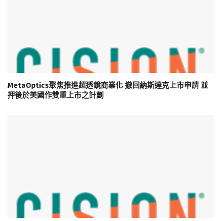
MetaOptics聚焦推進超透鏡商業化 撤回納斯達克上市申請 並
押後於美國作雙重上市之計劃