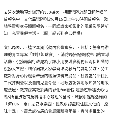
▲這次活動預計辦理約150梯次，相關營隊於即日起陸續開
放報名中，文化局營隊則於6月16日上午10時開放報名，邀
請學童與家長踴躍報名，一同認識家鄉彰化的風采及學習新
知，充實暑假生活。（圖╱記者孔亮云翻攝）
文化局表示，這次暑期活動內容豐富多元，包括：警察局辦
理的青春專案「3對3籃球賽」、消防局搭配營隊推出的宣導
活動、稅務局與行政處為了讓小朋友增廣稅務及消保知識的
稅務大冒險、環保局讓大家學習環境教育的暑期營隊、勞工
處針對身心障礙者舉辦的職涯快轉充能營、社會處的新住民
二代育樂營以及自閉兒夏令營、地政處認識地政知識的地政
魔法屋、教育處寓教於樂的彰化fun暑假-運動遊學趣及彰化
縣5所自造教育及科技中心辦理的營隊、城觀處輕鬆活潑的
「海FUN一夏」慶安水樂園、民政處認識原住民文化的「原
味十足」、農業處推廣的食農體驗嘉年華、青發處推出的