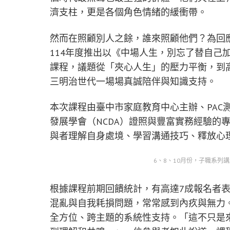
濟支柱，更是各個角色情緒的緩衝帶。
然而在照顧別人之餘，誰來照顧他們？為回
114年度推出以《中場人生，別忘了替自己
課程，議題從「夾心人生」的壓力平衡，到
三明治世代一場場真誠陪伴與知識支持。
本次課程由臺中市家庭教育中心主辦、PAC
發展學會（NCDA）證照與豐富實務經驗的
與者理解自身處境、學習溝通技巧、釋放心
6、8、10月份，子職系列
根據課程前期回饋統計，有高達7成報名者
混亂與自我耗損問題，常常感到內疚與無力
全方位、跨主題的系統性支持。「這不只是