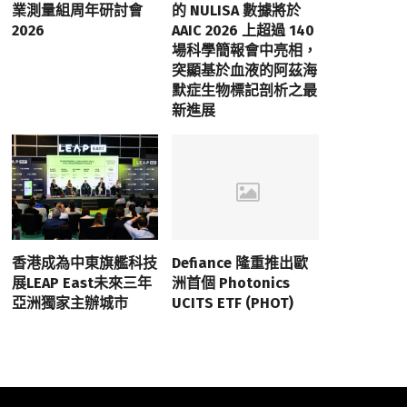
業測量組周年研討會
的 NULISA 數據將於
2026
AAIC 2026 上超過 140
場科學簡報會中亮相，
突顯基於血液的阿茲海
默症生物標記剖析之最
新進展
香港成為中東旗艦科技
Defiance 隆重推出歐
展LEAP East未來三年
洲首個 Photonics
亞洲獨家主辦城市
UCITS ETF (PHOT)