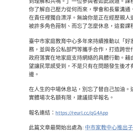
到理解和共鳴。」一位參與者如此說道。課
你了解自己壓力從何而來，學會和長輩溝通
在責任裡獨自漂浮。無論你是正在經歷親人
被許多角色箝制、而忘了怎麼休息，這套課
臺中市家庭教育中心多年來持續推動以「好
務，並與各公私部門等攜手合作，打造跨世
政府落實在地家庭支持網絡的具體行動。藉
望讓民眾感受到，不是只有在問題發生後才
邊。
在人生的中場休息站，別忘了替自己加油。
實體場次名額有限，建議提早報名。
報名連結：
https://reurl.cc/qG4App
此篇文章最開始出處為:
中市家教中心推出子