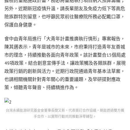
握檢討重點施政計畫，務必將重點執行項目納入預算籌編；
另外，近期新冠疫情升溫，請長輩朋友及免疫力低下等高危
險族群特別留意，也呼籲民眾前往醫療院所務必配戴口罩，
保護自身健康。
會中由青年局進行「大青年計畫推廣執行情形」專案報告，
陳其邁表示，青年是城市的未來，市府秉持打造青年友善城
市的理念，持續推動各面向青年政策。該計畫整合15個局處
49項政策，結合創意宣傳手法，讓政策觸及各類族群，展現
政策行銷的創新與活力。近期行政院通過青年基本法草案，
也請相關機關針對青年關心的重要議題，及早研提對應政
策，傾聽青年聲音、持續精進作為。
台灣永續能源研究基金會董事長簡又新，代表簽訂合作協議，期能透過雙方攜
手合作，以實際行動共同推動淨零轉型。