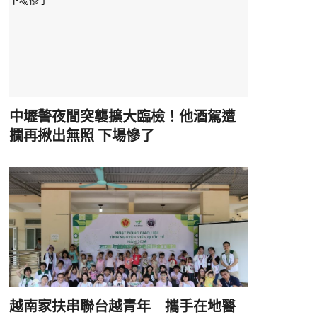
中壢警夜間突襲擴大臨檢！他酒駕遭
攔再揪出無照 下場慘了
越南家扶串聯台越青年 攜手在地醫