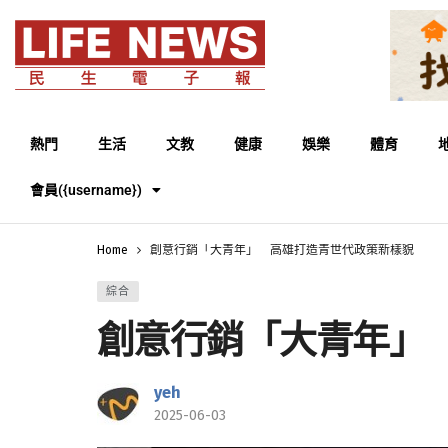
熱門
生活
文教
健康
娛樂
體育
會員({username})
Home
創意行銷「大青年」 高雄打造青世代政策新樣貌
綜合
創意行銷「大青年」
yeh
2025-06-03