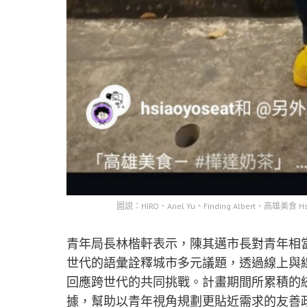
圖説：HIRO、Ariel Yu、Finding Albert、
青年局長林楷軒表示，陳其邁市長對青年相
世代的語彙詮釋城市多元議題，透過線上與
回應跨世代的共同挑戰。計畫期間所累積的
據，幫助以青年視角規劃更貼近需求的友善