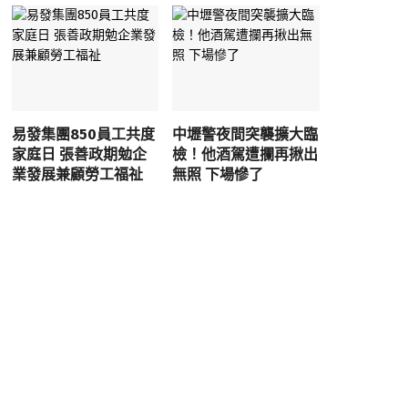
易發集團850員工共度
中壢警夜間突襲擴大臨
家庭日 張善政期勉企
檢！他酒駕遭攔再揪出
業發展兼顧勞工福祉
無照 下場慘了