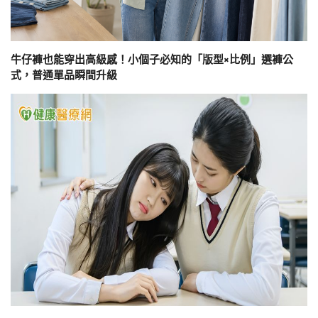
牛仔褲也能穿出高級感！小個子必知的「版型×比例」選褲公
式，普通單品瞬間升級