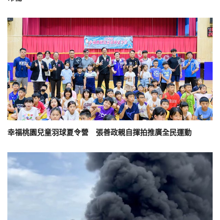
幸福桃園兒童羽球夏令營 張善政親自揮拍推廣全民運動