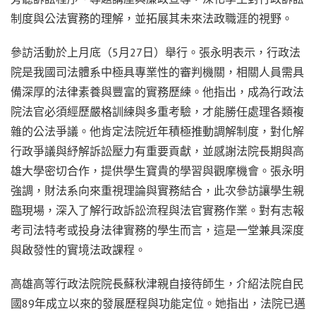
制度與公法實務的理解，並拓展其未來法政職涯的視野。
參訪活動於上月底（5月27日）舉行。張永明表示，行政法
院是我國司法體系中極具專業性的審判機關，相關人員需具
備深厚的法律素養與豐富的實務歷練。他指出，成為行政法
院法官必須經歷嚴格訓練與多重考驗，才能勝任處理各類複
雜的公法爭議。他肯定法院近年積極推動調解制度，對化解
行政爭議與紓解訴訟壓力有重要貢獻，並感謝法院長期與高
雄大學密切合作，提供學生寶貴的學習與觀摩機會。張永明
強調，財法系向來重視理論與實務結合，此次參訪讓學生親
臨現場，深入了解行政訴訟流程與法官實務作業。對有志報
考司法特考或投身法律實務的學生而言，這是一堂兼具深度
與啟發性的實境法政課程。
高雄高等行政法院院長蘇秋津親自接待師生，介紹法院自民
國89年成立以來的發展歷程與功能定位。她指出，法院已邁