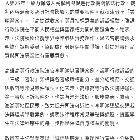
入第25年，致力保障人民權利與促進行政機關依法行政，裁
判內容涵蓋多起具社會影響力的重要案件。蘇秋津分享「美
麗灣案」、「高捷徵收案」等具指標意義的訴訟經驗，強調
行政法院在平衡人民權益與國家權力間的關鍵角色。她表
示，法院積極延攬學界專業參與實務運作，過去曾聘請張永
明擔任調解委員，協助處理勞健保相關爭議，對提升審理品
質與司法專業性有重要貢獻。
高雄高等行政法院法官李明鴻以實際案例，說明行政訴訟的
「三級二審制」架構與各審級職權劃分，並介紹稅務、交通
與收容等常見案件類型。他表示，高雄高等行政法院除辦理
第一審與上訴案件外，也設有巡迴法庭，服務嘉義、臺東、
澎湖等地區民眾，致力提升司法可近性。李明鴻透過交通裁
決與違規舉發案例，說明法律程序常見爭點與誤區，提醒學
生在法律程序中的每一步都是保障自身權益的關鍵。
政風室主任吳美英以「誠信與廉潔」為題進行宣導，介紹政