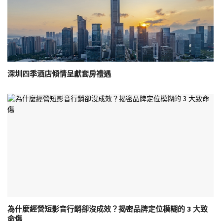
深圳四季酒店傾情呈獻套房禮遇
為什麼經營短影音行銷卻沒成效？揭密品牌定位模糊的 3 大致
命傷