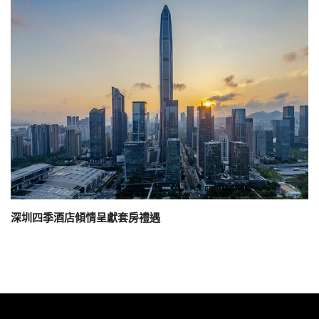
深圳四季酒店傾情呈獻套房禮遇