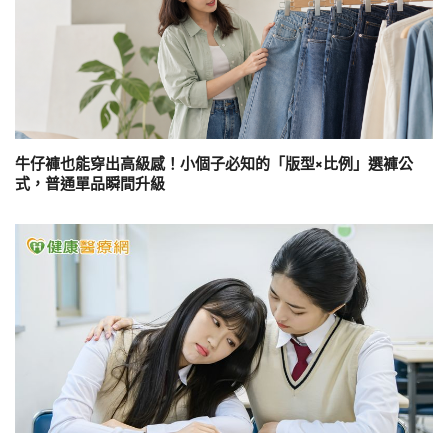
牛仔褲也能穿出高級感！小個子必知的「版型×比例」選褲公
式，普通單品瞬間升級