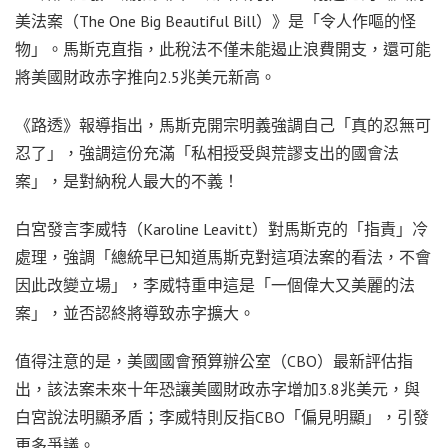
美法案（The One Big Beautiful Bill）》是「令人作嘔的怪
物」。馬斯克直指，此稅法不僅未能遏止浪費開支，還可能
將美國財政赤字推向2.5兆美元新高。
《路透》報導指出，馬斯克開宗明義強調自己「真的忍無可
忍了」，強調這份充滿「私相授受與荒謬支出的國會法
案」，是對納稅人最大的不義！
白宮發言李威特（Karoline Leavitt）對馬斯克的「指責」冷
處理，強調「總統早已知道馬斯克對這項法案的看法，不會
因此改變立場」，李威特重申這是「一個偉大又美麗的法
案」，並否認終將導致赤字擴大。
值得注意的是，美國國會預算辦公室（CBO）最新評估指
出，該法案未來十年恐讓美國財政赤字增加3.8兆美元，與
白宮說法明顯矛盾；李威特則反指CBO「偏見明顯」，引發
更多爭議。