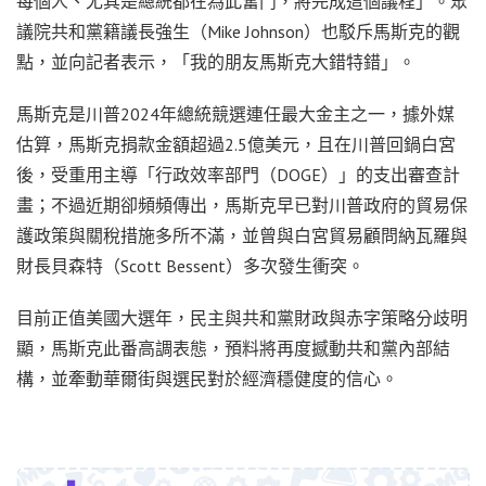
每個人、尤其是總統都在為此奮鬥，將完成這個議程」。眾
議院共和黨籍議長強生（Mike Johnson）也駁斥馬斯克的觀
點，並向記者表示，「我的朋友馬斯克大錯特錯」。
馬斯克是川普2024年總統競選連任最大金主之一，據外媒
估算，馬斯克捐款金額超過2.5億美元，且在川普回鍋白宮
後，受重用主導「行政效率部門（DOGE）」的支出審查計
畫；不過近期卻頻頻傳出，馬斯克早已對川普政府的貿易保
護政策與關稅措施多所不滿，並曾與白宮貿易顧問納瓦羅與
財長貝森特（Scott Bessent）多次發生衝突。
目前正值美國大選年，民主與共和黨財政與赤字策略分歧明
顯，馬斯克此番高調表態，預料將再度撼動共和黨內部結
構，並牽動華爾街與選民對於經濟穩健度的信心。