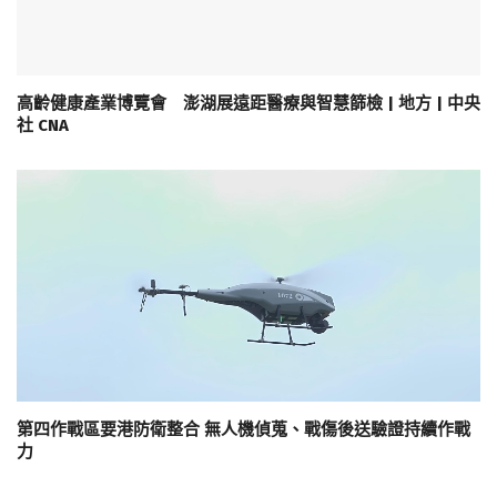
高齡健康產業博覽會 澎湖展遠距醫療與智慧篩檢 | 地方 | 中央
社 CNA
第四作戰區要港防衛整合 無人機偵蒐、戰傷後送驗證持續作戰
力