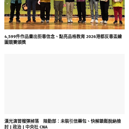
4,599件作品畫出拒毒信念、點亮品格教育 2026港都反毒盃繪
圖競賽頒獎
漢光演習榴彈掉落 陸勤部：未裝引信藥包、快解鎖鬆脫納檢
討 | 政治 | 中央社 CNA