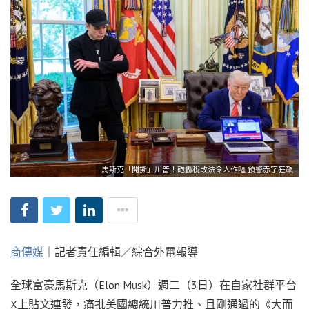
馬斯克「開撕」川普！砲轟稅改法令人作嘔 預警赤字狂飆
商傳媒
｜記者責任編輯／綜合外電報導
全球富豪馬斯克（Elon Musk）週二（3日）在自家社群平台
X上貼文連發，痛批美國總統川普力推、且剛通過的《大而