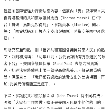
儘管川普陣營強力捍衛法案內容，但黨內「異」見浮現。來
自肯塔基州的共和黨眾議員馬西（Thomas Massie）在X平
台上贊聲「馬斯克說得對」，參議員李（Mike Lee）則示
警：「國會透過無止境赤字支出與通膨，將掏空美國中產階
級」。
馬斯克甚至轉貼一則「批評共和黨國會議員背棄人民」的貼
文，並附和指稱：「明年11月，我們要讓所有背叛選民的政
客下台」。美國參議員保羅（Rand Paul）表態力挺馬斯
克，批評法案將債務上限一舉提高數兆美元，將是嚴重錯
誤。保羅直言：「我們都看過政府浪費支出的荒唐場面，再
加5兆美元債務簡直是瘋了」。
不過，參議院共和黨領袖圖恩（John Thune）持不同看法，
強調「大家有工作要做，這正是美國人民選出他們的目的，