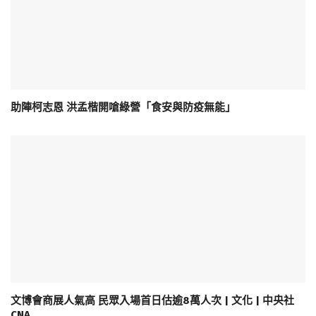
助陣柯志恩 洪孟楷開嗆綠營「食安與防疫無能」
文博會商展人氣高 民眾入場首日估逾8萬人次 | 文化 | 中央社
CNA