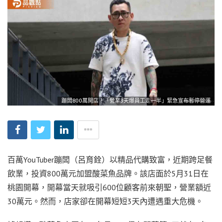
蹦闆800萬開店！「營業3天爆員工走一半」緊急宣布暫停營運
百萬YouTuber蹦闆（呂育銓）以精品代購致富，近期跨足餐
飲業，投資800萬元加盟酸菜魚品牌。該店面於5月31日在
桃園開幕，開幕當天就吸引600位顧客前來朝聖，營業額近
30萬元。然而，店家卻在開幕短短3天內遭遇重大危機。