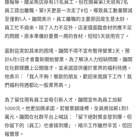
據報導，酸菜魚店原有15名員工，但在開幕第2天就有2名
員工提出離職，第3天更是一次走了8位，導致員工數量驟減
至僅剩5人。蹦闆表示，員工離職的主要原因是生意太好，
員工忙不過來。除了人力不足外，店家還面臨食材供應不足
的問題。原本準備好要賣一周的食材，短短3天就用完了。
面對這突如其來的困境，蹦闆不得不宣布暫停營業2天，預
計6月5日才會重新開始營業。為了解決人力短缺問題，蹦闆
在社群媒體上公開徵才，並承諾提供優於業界的福利待遇。
他表示：「我人不夠！餐飲的朋友，歡迎來我旗下工作！我
們福利待遇都比一般業界高。」
為了留住現有員工並吸引新人才，蹦闆宣布為員工加薪
5000元。他更加碼承諾，若營業額達標，全員將加薪1到3
萬元。蹦闆在社群平台上喊話：「留下絕對獎金發到爆，但
你留下的（員工）也會操到爆」，暗示工作雖然辛苦，但回
報豐厚。