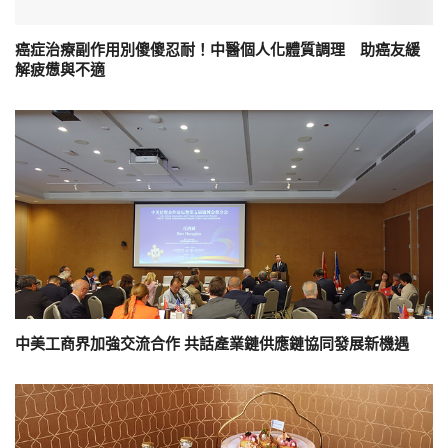
癌症治療副作用別傻傻忍耐！中醫個人化體質調理 助癌友緩
解疲憊與不適
中美工商界加強交流合作 共話產業鏈供應鏈協同發展新機遇