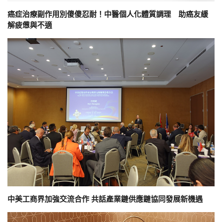
癌症治療副作用別傻傻忍耐！中醫個人化體質調理 助癌友緩
解疲憊與不適
中美工商界加強交流合作 共話產業鏈供應鏈協同發展新機遇