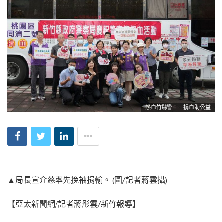
熱血竹縣警！ 捐血助公益
▲局長宣介慈率先挽袖捐輸。 (圖/記者蔣雲攝)
【亞太新聞網/記者蔣彤雲/新竹報導】