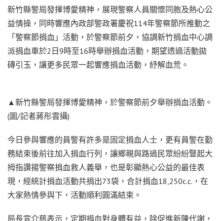
新竹縣警局發揮博愛精神，展現警察人員關懷同胞及熱心公
益情操，同時響應內政部警政署慶祝114年警察節所推動之
「警察節捐血」活動，於警察節前夕，協調新竹捐血中心調
派捐血車於2日9時至16時舉辦捐血活動，期望透過活動拋
磚引玉，讓更多民眾一起響應捐血活動，紓解血荒。
▲新竹縣警局發揮博愛精神，於警察節前夕舉辦捐血活動。
(圖/記者蔣彤雲攝)
今日參與響應的員警有許多是固定捐血人士，更有員警在勤
務結束後前往加入捐血行列，讓鄉親與路過民眾紛紛豎起大
拇指讚揚警察捐血救人義舉，也是彰顯熱心公益的最佳表
現，經統計捐血活動共捐出73袋，合計捐血18,250c.c.，在
大家熱情參與下，活動順利圓滿結束。
局長宣介慈表示，定期捐血對身體有益，除促進新陳代謝，