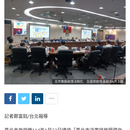
北市推動碳匯法制化 全國首創增量辦法6月上路
記者鄭富鈺/台北報導