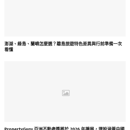
澎湖、綠島、蘭嶼怎麼選？離島旅遊特色差異與行前準備一次
看懂
PropertyGuru 亞洲不動產獎將於 2026 年擴展，增設涵蓋中國