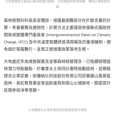
大地處營造大崙頭山森林經營示範區 以定期提供教育訓練 傳地正確經營知
識
森林遊憩科科長吳宜穗說，增匯最困難部分在於碳含量的計
算，考量實務及通用性，計算方法主要還是依循聯合國政府
間氣候變遷專門委員會 (Intergovernmental Panel on Climate
Change, IPCC) 及中央溫室氣體排放清冊報告的量測機制，避
免過於窒礙難行，並真正使增匯政策落地生根。
大地處近年為增進碳匯及宣導森林經營理念，已陸續辦理造
林潛力地點盤點、於審查水土保持計畫時鼓勵造林，並積極
媒合企業認養，如優納比科技股份有限公司認養圓山風景區
造林、長虹教育基金會協助復育劍南山火燒跡地，期望提升
民間參與淨零意願。
大地觸媒合企業認養造林加速營造城市氯碳