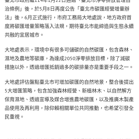
臺北市政府繼114年1月22日通過「臺北市淨零排放管理自
治條例」後，於5月8日再度公告「臺北市碳匯經營增量辦
法」後，6月正式施行，市府工務局大地處說，地方政府首
度將碳匯增量策略落入法規，期待臺北市能締造與生態永續
共融的宜居城市。
大地處表示，環境中有很多可儲碳的自然碳匯，包含森林、
濕地及農地等碳庫，為達成2050淨零排放目標，除了減碳
措施以外，透過增匯抵銷過多的碳排量亦是重要手段之一。
大地處評估盤點臺北市可增加碳匯的自然地景，整合後提出
5大增匯策略，包含加強森林經營、新植林木、以自然解方
保育濕地、透過宣導及媒合增進農地碳匯，以及推廣木製產
品使用及再利用，除仰賴相關單位共同推動，也希望引發全
民重視。