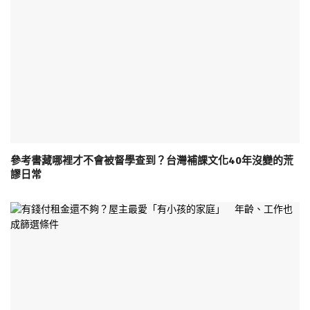
參考書藏哪裡才不會被督學查到？台灣補課文化40年沒變的荒
謬日常