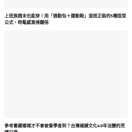
上班族週末也能穿！用「通勤包＋運動鞋」混搭正裝的5種造型
公式，時髦感直接翻倍
參考書藏哪裡才不會被督學查到？台灣補課文化40年沒變的荒