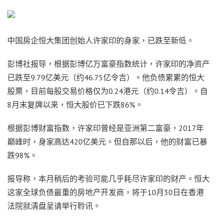
中国房企恒大集团创始人许家印的身家，已跌至新低。
彭博社报导，根据彭博亿万富豪指数统计，许家印的净资产
已跌至9.79亿美元（约46.75亿令吉）。他负债累累的恒大
股票，目前每股交易价格仅为0.24港元（约0.14令吉）。自
8月末复牌以来，恒大股价已下跌86%。
根据彭博财富指数，许家印曾经是亚洲第二富豪，2017年
巅峰时，身家高达420亿美元。但自那以后，他的财富已暴
跌98%。
报导称，本月稍后的考验可能几乎耗尽许家印的财产。恒大
这家全球负债最重的房地产开发商，将于10月30日在香港
法院就清盘呈请举行聆讯。