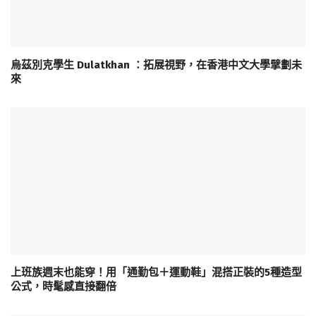
烏茲別克學生 Dulatkhan ：拓展視野，在香港中文大學擘劃未
來
上班族週末也能穿！用「通勤包＋運動鞋」混搭正裝的5種造型
公式，時髦感直接翻倍