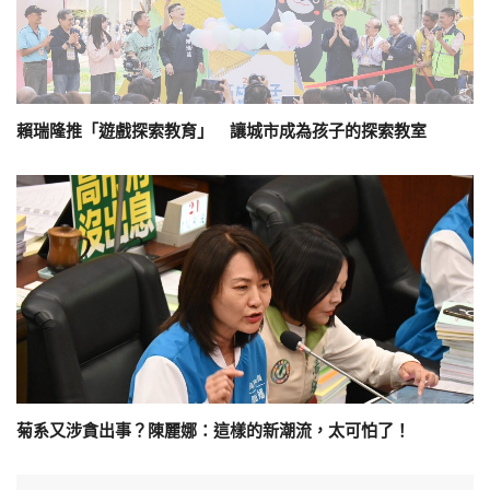
賴瑞隆推「遊戲探索教育」 讓城市成為孩子的探索教室
菊系又涉貪出事？陳麗娜：這樣的新潮流，太可怕了！