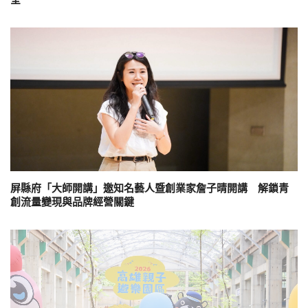
屏縣府「大師開講」邀知名藝人暨創業家詹子晴開講 解鎖青
創流量變現與品牌經營關鍵