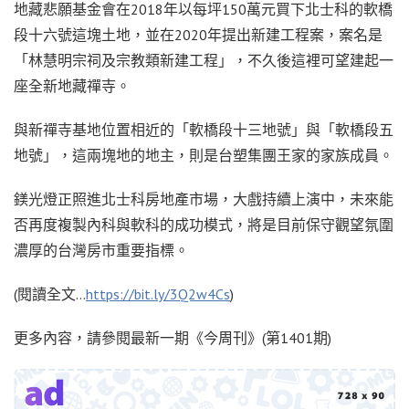
地藏悲願基金會在2018年以每坪150萬元買下北士科的軟橋
段十六號這塊土地，並在2020年提出新建工程案，案名是
「林慧明宗祠及宗教類新建工程」，不久後這裡可望建起一
座全新地藏禪寺。
與新禪寺基地位置相近的「軟橋段十三地號」與「軟橋段五
地號」，這兩塊地的地主，則是台塑集團王家的家族成員。
鎂光燈正照進北士科房地產市場，大戲持續上演中，未來能
否再度複製內科與軟科的成功模式，將是目前保守觀望氛圍
濃厚的台灣房市重要指標。
(閱讀全文…
https://bit.ly/3Q2w4Cs
)
更多內容，請參閱最新一期《今周刊》(第1401期)