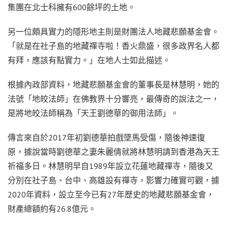
集團在北士科擁有600餘坪的土地。
另一位頗具實力的隱形地主則是財團法人地藏悲願基金會。
「就是在社子島的地藏禪寺啦！香火鼎盛，很多政界名人都
有拜，應該有點實力。」在地人士如此描述。
根據內政部資料，地藏悲願基金會的董事長是林慧明，她的
法號「地皎法師」在佛教界十分響亮，最傳奇的說法之一，
是將地皎法師稱為「天王劉德華的御用法師」。
傳言來自於2017年初劉德華拍戲墜馬受傷，隨後神速復
原，據說當時劉德華之妻朱麗倩就將林慧明請到香港為天王
祈福多日。林慧明早自1989年設立花蓮地藏禪寺，隨後又
分別在社子島、台中、高雄設有禪寺，影響力確實可觀，據
2020年資料，設立至今已有27年歷史的地藏悲願基金會，
財產總額約有26.8億元。