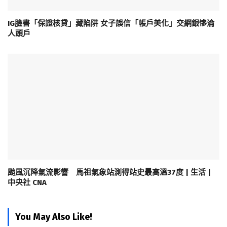
IG臉書「保證核貸」藏陷阱 女子誤信「帳戶美化」交網銀慘淪
人頭戶
颱風沉降氣流影響 馬祖氣象站測得站史最高溫37度 | 生活 |
中央社 CNA
You May Also Like!