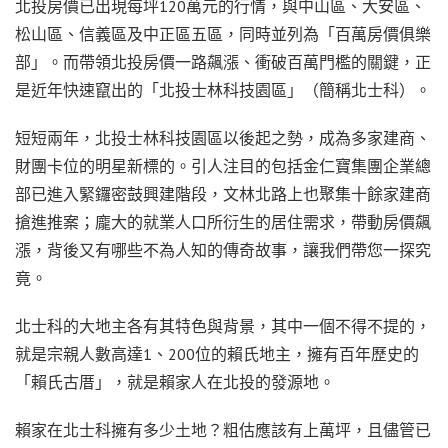
北投房價已出現每坪120萬元的行情，與中山區、大安區、
松山區、信義區及中正區五區，同時並列為「百萬房價俱樂
部」。而帶領北投房價一路飆漲、衝破百萬門檻的關鍵，正
是近年快速竄出的「北投士林科技園區」（簡稱北士科）。
短短兩年，北投士林科技園區以後起之勢，成為多家建商、
財團卡位的明星新標的。引人注目的包括金仁寶集團企業總
部已進入緊鑼密鼓興建階段，文林北路上也聚集十餘家建商
搶進推案；龐大的就業人口所衍生的居住需求，帶動房價飆
漲，背後又有哪些不為人知的傳奇故事，讓我們帶您一探究
竟。
北士科的大地主各有其特色與背景，其中一個不得不提的，
就是宗親人數高達1、200位的賴氏地主，擁有百年歷史的
「賴氏古厝」，就是賴家人在北投的發源地。
賴家在北士科擁有多少土地？粗估應該有上萬坪，且儘管已