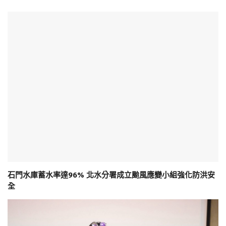
石門水庫蓄水率達96% 北水分署成立颱風應變小組強化防洪安
全