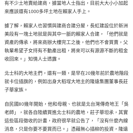
有不少土地賣給建商，據當地人士指出，目前大大小小加起
來應該還有1000多坪土地在賴家人手上。
據了解，賴家人也習慣與建商合建分屋，長虹建設位於新洲
美段有一塊土地就是與其中一脈的賴家人合建，「他們就是
資產的傳承，將來商辦大樓完工之後，他們也不會買賣，父
執輩希望子女持有不動產出租，將來可以有源源不斷的租金
收回來。」知情人士透露。
北士科的大地主們，還有一類，是早在20幾年前於農地階段
就卡位插旗的，例如出身大稻埕大地主的隆遠集團董事長莊
子華家族。
自民國80幾年開始，他和母親、也就是北台灣傳奇地王「吳
老師」，就各自陸續買進北士科的農地，莊子華坦承，其實
這些區段徵收的計畫，政府很早就公告了，「沒有什麼內線
消息，只是你要不要買而已。」憑藉無心插柳的投資，隆遠