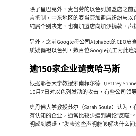
除了星巴克外，麦当劳的以色列加盟店之前
言抵制，中东地区的麦当劳加盟店纷纷与以
纯属个别决定，也有加盟店向加沙捐款，声
另外，之前Google母公司Alphabet的CEO
质疑偏袒以色列，数百位Google员工为此
逾150家企业谴责哈马斯
根据耶鲁大学教授索南菲尔德（Jeffrey So
10月7日对以色列发动的攻击，有些公司领
史丹佛大学教授苏尔（Sarah Soule）
有认知的企业，通常比较少遭到舆论“反噬”
明感到质疑，“发表这些声明能够解决什么问