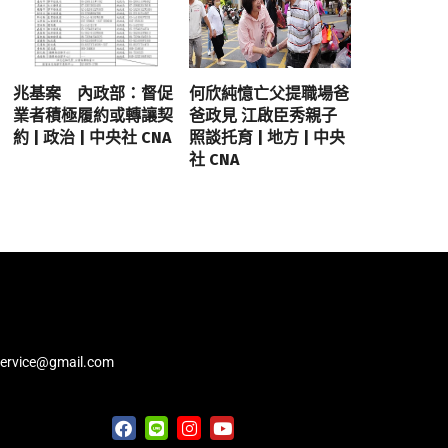
兆基案 內政部：督促
何欣純憶亡父提職場爸
業者積極履約或轉讓契
爸政見 江啟臣秀親子
約 | 政治 | 中央社 CNA
照談托育 | 地方 | 中央
社 CNA
service@gmail.com