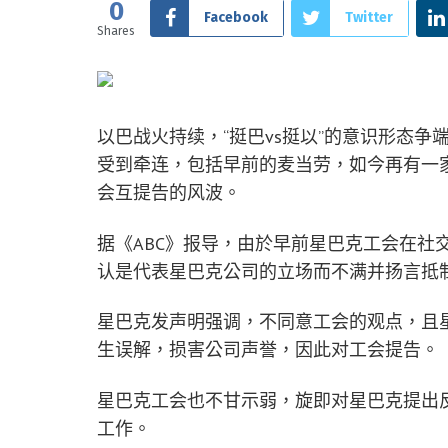
0
Facebook
Twitter
Shares
以巴战火持续，“挺巴vs挺以”的意识形态
受到牵连，包括早前的麦当劳，如今再有一家企
会互提告的风波。
据《ABC》报导，由於早前星巴克工会在社
认是代表星巴克公司的立场而不满并扬言抵
星巴克发声明强调，不同意工会的观点，且
生误解，损害公司声誉，因此对工会提告。
星巴克工会也不甘示弱，旋即对星巴克提出
工作。