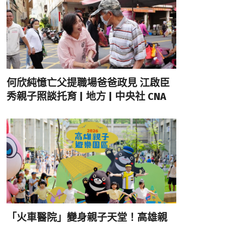
何欣純憶亡父提職場爸爸政見 江啟臣
秀親子照談托育 | 地方 | 中央社 CNA
「火車醫院」變身親子天堂！高雄親