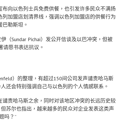
宣布向以色列士兵免费供餐，也引发许多民众不满扬
色列加盟店划清界线，强调以色列加盟店的供餐行为
援巴勒斯坦。
皮查伊（Sundar Pichai）发公开信谈及以巴冲突，但被
连署请愿书表达抗议。
nnenfeld）的整理，有超过150间公司发声谴责哈马斯
导人还会特别强调自己与以色列的个人情感联系。
认为，在谴责哈马斯之余，同时对该地区冲突的长远历史较
。但苏尔也指出，越来越多的民众对企业发表这类声
题吗？”