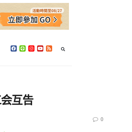
工会互告
0