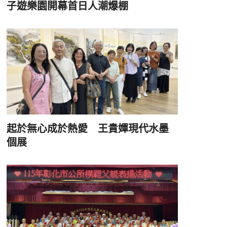
子遊樂園開幕首日人潮爆棚
起於無心成於熱愛 王貴嬋現代水墨
個展