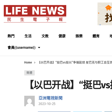
熱門
生活
文教
健康
娛樂
體育
會員({username})
Home
【以巴开战】“挺巴vs挺以”争端延烧 星巴克与职工会互
簡體
【以巴开战】“挺巴v
亞洲電視新聞
2023-10-25