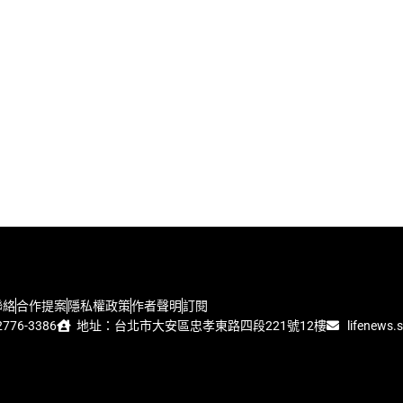
聯絡
合作提案
隱私權政策
作者聲明
訂閱
776-3386
地址：台北市大安區忠孝東路四段221號12樓
lifenews.