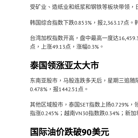
受矿业、造纸业和纸浆和钢铁等板块带领，日经22
韩国综合指数下跌0.853%，报2,363.1
台湾加权指数开高，盘中最高一度达16,459.3
点，上涨49.13点，涨幅0.3%。
泰国领涨亚太大市
东南亚股市，马股连跌多天后，星期三追随隔
0.478%，报1442.51点。
其他区域股市，泰国SET指数上扬0.729%
指涨0.245%；越南VN30指数跌0.34%；新
国际油价跌破90美元