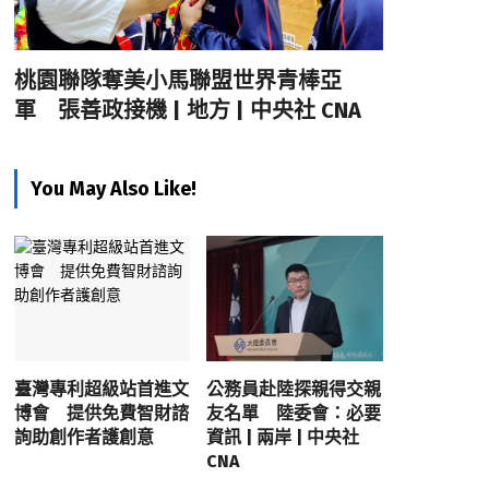
桃園聯隊奪美小馬聯盟世界青棒亞
軍 張善政接機 | 地方 | 中央社 CNA
You May Also Like!
臺灣專利超級站首進文
公務員赴陸探親得交親
博會 提供免費智財諮
友名單 陸委會：必要
詢助創作者護創意
資訊 | 兩岸 | 中央社
CNA