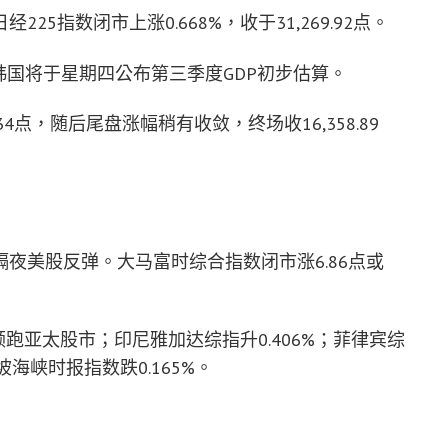
5指数闭市上涨0.668%，收于31,269.92点。
7点。韩国将于星期四公布第三季度GDP初步估算。
4点，随后尾盘涨幅稍有收敛，终场收16,358.89
夜美股反弹。大马富时综合指数闭市涨6.86点或
，领跑亚太股市；印尼雅加达综指升0.406%；菲律宾综
加坡海峡时报指数跌0.165%。