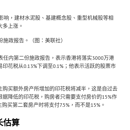
息影响，建材水泥股、基建概念股、重型机械股等相
大多上涨。
份施政报告。（图：美联社）
表任内第二份施政报告，表示香港将落实3000万港
花税从0.13%下调至0.1%；他表示活跃的股票市
主购买额外房产所增加的印花税将减半，这是自过去
据降低的印花税，购房者只需要支付房价的15%作
购买第二套房产时将支付7.5%，而不是15%。
长估算