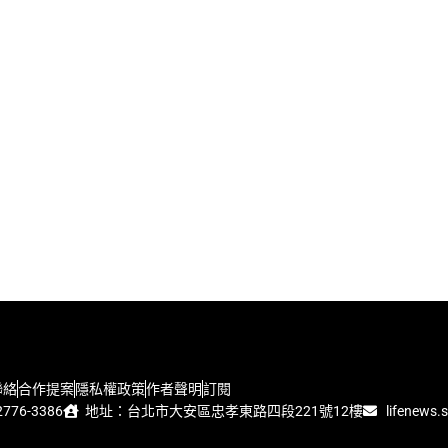
聯絡
合作提案
隱私權政策
作者聲明
訂閱
776-3386
地址：台北市大安區忠孝東路四段221號12樓
lifenews.