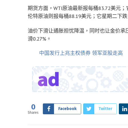
期货方面，WTI原油最新报每桶83.72美元；
伦特原油则报每桶88.19美元；它星期二下跌1
油价下滑让通胀担忧降温，同时也让金价承压。
滑0.27%。
中国发行上兆主权债券 领军亚股走高
0
Facebook
Twitter
Shares