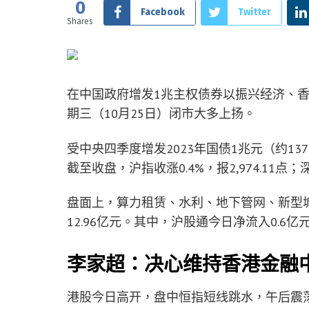
0
Facebook
Twitter
Shares
在中国政府增发1兆主权债券以振兴经济、
期三（10月25日）闭市大多上扬。
受中央四季度增发2023年国债1兆元（约1
截至收盘，沪指收涨0.4%，报2,974.11点；
盘面上，算力租赁、水利、地下管网、新型
12.96亿元。其中，沪股通今日净流入0.6亿
李家超：决心维持香港金融
港股今日高开，盘中恒指短线跳水，午后震荡走低