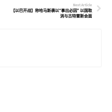
Next Article
【以巴开战】称哈马斯袭以“事出必因” 以国取
消与古特雷斯会面