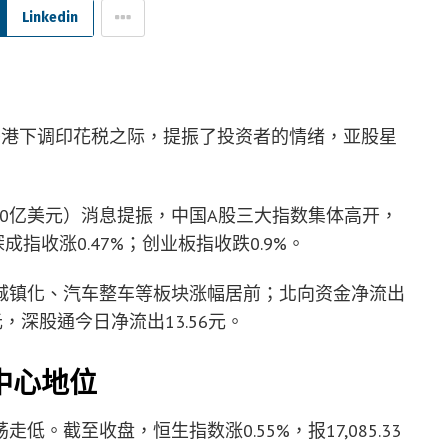
Linkedin
香港下调印花税之际，提振了投资者的情绪，亚股星
370亿美元）消息提振，中国A股三大指数集体高开，
深成指收涨0.47%；创业板指收跌0.9%。
城镇化、汽车整车等板块涨幅居前；北向资金净流出
元，深股通今日净流出13.56元。
中心地位
。截至收盘，恒生指数涨0.55%，报17,085.33