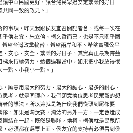
是讓中華民國更好，讓台灣民眾過安定繁榮的好日
家共同一致的政見。」
合的事項，昨天我跟侯友宜召開記者會，或每一次在
關乎侯友宜、朱立倫、柯文哲而已，也是不只關乎國
，希望台灣政黨輪替、希望兩岸和平、希望實現公平
定、安心、安全、繁榮的好日子，其實真正最期待藍
目標來持續努力，這個過程當中，如果把小我放得很
大一點、小我小一點。」
心，願意用最大的努力、最大的誠心、最多的耐心、
位思考，就是同理心，我們願意換位思考民眾黨的想
持者的想法。所以這就是為什麼我們從頭到尾都要
聯隊，如果是淘汰賽，淘汰的另外一方，一定會造成
家團結在一起。既然是聯隊，侯柯、柯侯就是民眾所
侯，必須都在選票上面。侯友宜的支持者必須看到侯