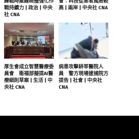
練戰時產線疏遷強化作
會：科技從業者風險較
戰持續力 | 政治 | 中央
高 | 兩岸 | 中央社 CNA
社 CNA
厚生會成立智慧醫療委
病患攻擊耕莘醫院人
員會 衛福部擬提AI醫
員 警方現場逮捕院方
療細則草案 | 生活 | 中
提告 | 社會 | 中央社
央社 CNA
CNA