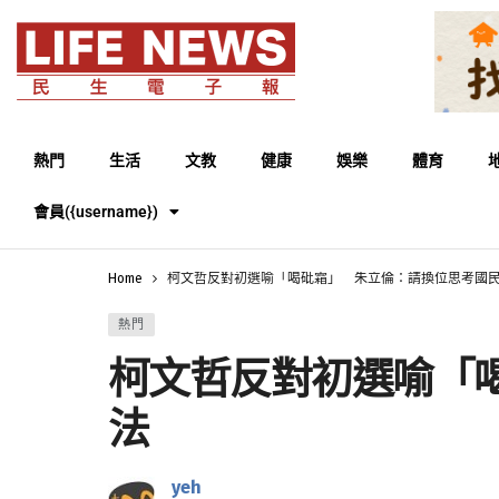
熱門
生活
文教
健康
娛樂
體育
會員({username})
Home
柯文哲反對初選喻「喝砒霜」 朱立倫：請換位思考國
熱門
柯文哲反對初選喻「
法
yeh