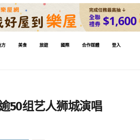
地方
美食
旅遊
國際
合作媒體
登入
天 逾50组艺人狮城演唱