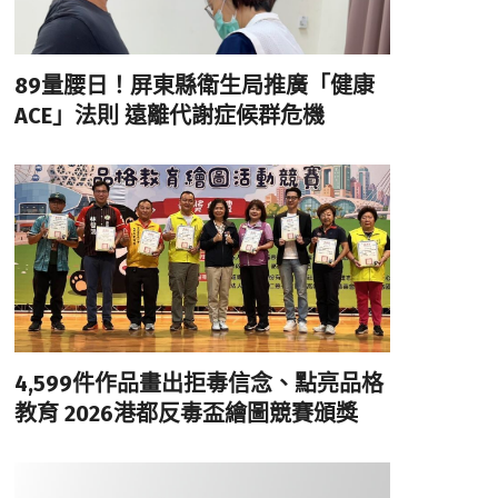
89量腰日！屏東縣衛生局推廣「健康
ACE」法則 遠離代謝症候群危機
4,599件作品畫出拒毒信念、點亮品格
教育 2026港都反毒盃繪圖競賽頒獎