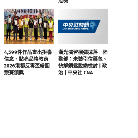
危機
4,599件作品畫出拒毒
漢光演習榴彈掉落 陸
信念、點亮品格教育
勤部：未裝引信藥包、
2026港都反毒盃繪圖
快解鎖鬆脫納檢討 | 政
競賽頒獎
治 | 中央社 CNA