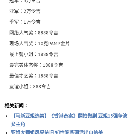
冠军：3万令吉
亚军：2万令吉
季军：1万令吉
网络人气奖：8888令吉
现场人气奖：10克PAMP金片
最上镜小姐：1888令吉
最完美体态奖：1888令吉
最佳才艺奖：1888令吉
友谊小姐：888令吉
相关新闻：
【马新亚姐选美】《香港奇案》翻拍微剧 亚姐15强争演
女主角
亚姐大师姐风采依旧 知性黎燕珊活出自信美