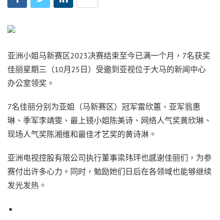
亚洲小姐马新赛区2023决赛结束至今已满一个月，7名获奖
佳丽星期三（10月25日）受邀到亚视位于大马的新闻中心
办公室领奖。
7名佳丽分别为亚姐（马新赛区）冠军雷欣蕙、亚军翁惠
琳、季军李靖雯、最上镜小姐陈美诗、网络人气奖黄欣琳、
现场人气奖陈湘维和最佳才艺奖的黄诗淋。
亚洲电视控股有限公司执行董事梁玮玶也感谢佳丽们，为参
赛付出许多心力。同时，勉励她们日后在各领域也能够继续
发光发热。