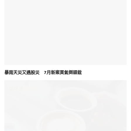
暴雨天災又遇股災 7月新案買氣倒頭栽