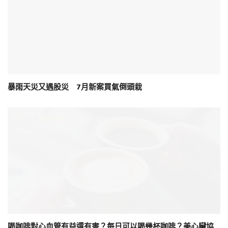
暴雨天災又遇股災 7月新案買氣倒頭栽
喝咖啡對心血管有益還有害？每日可以喝幾杯咖啡？美心臟協