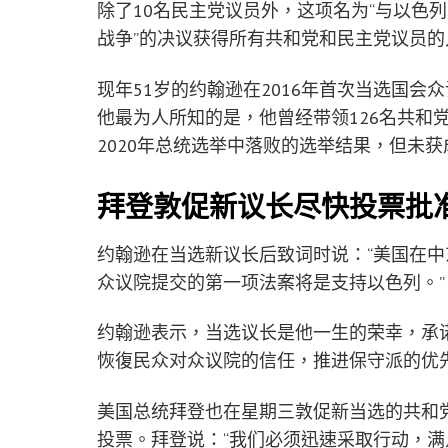
除了10名民主党议员外，这项名为“与以色
战争”的决议获得所有共和党和民主党议员
现年51岁的约翰逊在2016年首次当选国
他最为人所知的是，他曾经带领126名共和
2020年总统选举中落败的选举结果，但未获
拜登敦促新议长尽快投票批
约翰逊在当选新议长后致词时说：“美国在
众议院提交的第一项法案将是支持以色列。”
约翰逊表示，当选议长是他一生的荣幸，承
恢復民众对众议院的信任，推进保守派的优
美国总统拜登也在星期三敦促新当选的共和
投票。拜登说：“我们必须迅速采取行动，满