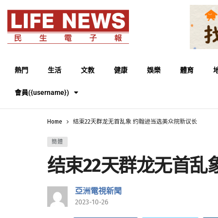
熱門
生活
文教
健康
娛樂
體育
會員({username})
Home
结束22天群龙无首乱象 约翰逊当选美众院新议长
簡體
结束22天群龙无首乱
亞洲電視新聞
2023-10-26