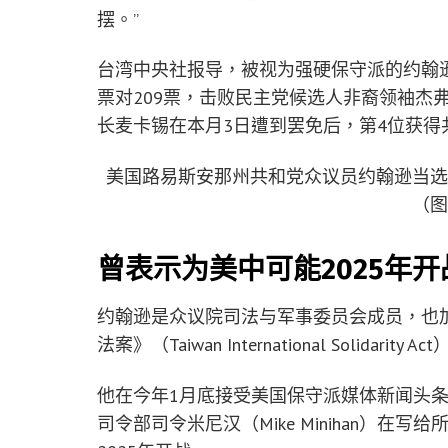
摆。”
台湾中央社报导，被视为强硬保守派的约翰逊
票对209票，击败民主党候选人非裔领袖杰
长麦卡锡在本月3日遭到罢免后，第4位获得
美国路易斯安那州共和党众议员约翰逊当
（
曾表示为美中可能2025年
约翰逊是众议院司法与军事委员会成员，也加
法案》（Taiwan International Solida
他在今年1月底接受美国保守派媒体新闻头条（
司令部司令米尼汉（Mike Minihan）