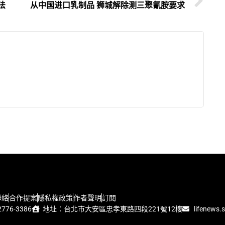
法
从中国进口乳制品 狮城解除测三聚氰胺要求
聯絡
合作提案
隱私權政策
作者聲明
訂閱
776-3386
地址：台北市大安區忠孝東路四段221號12樓
lifenews.