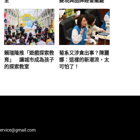
全
變現與品牌經營關鍵
賴瑞隆推「遊戲探索教
菊系又涉貪出事？陳麗
育」 讓城市成為孩子
娜：這樣的新潮流，太
的探索教室
可怕了！
service@gmail.com