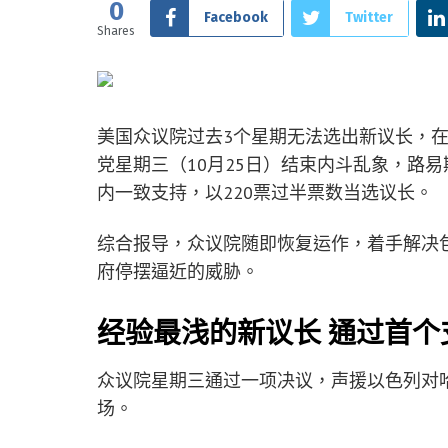
0
Facebook
Twitter
Shares
美国众议院过去3个星期无法选出新议长，
党星期三（10月25日）结束内斗乱象，路易斯安
内一致支持，以220票过半票数当选议长。
综合报导，众议院随即恢复运作，着手解决
府停摆逼近的威胁。
经验最浅的新议长 通过首个
众议院星期三通过一项决议，声援以色列对
场。