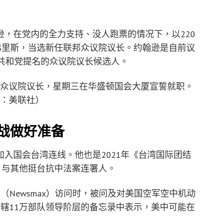
，在党内的全力支持、没人跑票的情况下，以220
弗里斯，当选新任联邦众议院议长。约翰逊是自前议
共和党提名的众议院议长候选人。
选众议院议长，星期三在华盛顿国会大厦宣誓就职。
图：美联社）
开战做好准备
入国会台湾连线。他也是2021年《台湾国际团结
rity Act）与其他挺台抗中法案连署人。
Newsmax）访问时，被问及对美国空军空中机动
在写给所辖11万部队领导阶层的备忘录中表示，美中可能在