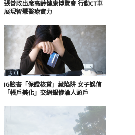
張善政出席高齡健康博覽會 行動CT車
展現智慧醫療實力
IG臉書「保證核貸」藏陷阱 女子誤信
「帳戶美化」交網銀慘淪人頭戶