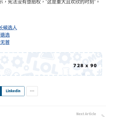
时表示，宪法没有堕胎权，“这是重大且欢欣的时刻”。
长候选人
不退选
龙无首
Linkedin
Next Article