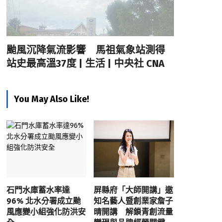
颱風沉降氣流影響 馬祖氣象站測得
站史最高溫37度 | 生活 | 中央社 CNA
You May Also Like!
石門水庫蓄水率達
屏縣府「大師開講」邀
96% 北水分署成立颱
知名藝人暨創業家詹子
風應變小組強化防洪安
晴開講 解鎖青創流量