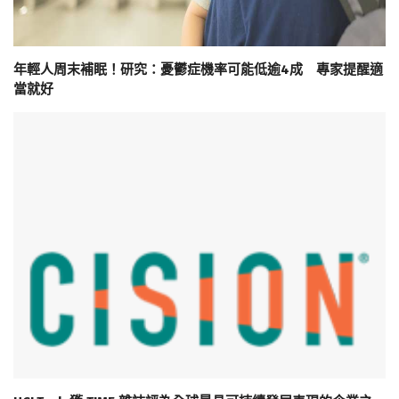
年輕人周末補眠！研究：憂鬱症機率可能低逾4成 專家提醒適
當就好