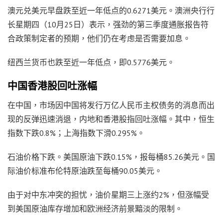
澳元兑美元早盘跌至近一年低点的0.6271美元。澳洲央行行
长星期四（10月25日）表示，强劲的第三季度通胀报告符
合政策制定者的预期，他们仍在考虑是否需要加息。
纽西兰货币也跌至近一年低点，即0.5776美元。
中国香港股回吐涨幅
在中国，市场因中国将发行万亿人民币主权债务的消息而出
现的反弹迅速消退，内地和香港股指回吐涨幅。其中，恒生
指数下跌0.8%；上海指数下滑0.295%。
石油价格下跌。美国原油下跌0.15%，报每桶85.26美元。国
际油价标准布伦特原油跌至每桶90.05美元。
由于对中东冲突的担忧，油价星期三上涨约2%，但涨幅受
到美国原油库存增加和欧洲经济前景黯淡的限制。