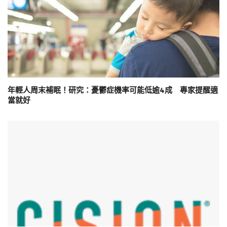
年輕人周末補眠！研究：憂鬱症機率可能低逾4成 專家提醒適
當就好