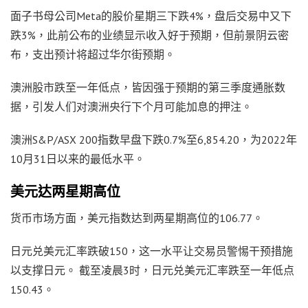
面子书母公司Meta的股价星期三下跌4%，盘后交易中又下
跌3%，此前公布的业绩显示收入好于预期，但前景阴云密
布，支出预计将超过华尔街预期。
澳洲股市跌至一年低点，皆因强于预期的第三季度通胀数
据，引发人们对澳洲央行下个月可能加息的押注。
澳洲S&P/ASX 200指数早盘下跌0.7%至6,854.20，为2022年
10月31日以来的最低水平。
美元达两星期高位
货币市场方面，美元指数达到两星期高位的106.77。
日元兑美元汇率跌破150，这一水平让交易员警惕干预措施
以支撑日元。 截至凌晨3时，日元兑美元汇率跌至一年低点
150.43。