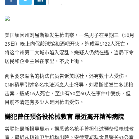
美国缅因州刘易斯顿发生枪击案，一名男子在星期三（10月
25日）晚上向保龄球馆和酒吧开火，造成至少22人死亡，
将这个州第二大城市陷入混乱。嫌疑人仍然在逃，当局下令
居民和企业主呆在家里，不要上街。
两名要求匿名的执法官员告诉美联社，还有数十人受伤。
CNN稍早引述多名执法消息人士报导，刘易斯顿发生多起枪
击案，造成16人死亡，至少有50至60人在事件中受伤，但
目前不清楚有多少人是因枪击受伤。
嫌犯曾任预备役枪械教官 最近离开精神病院
美联社最新报导显示，据悉该名枪手曾担任过预备役枪械教
官，最近从精神卫生机构出院。安德罗斯科金县警长办公室