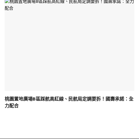
桃園置地廣場B區踩航高紅線、民航局定調要拆！國壽承諾：全
力配合