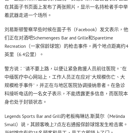
在其面子书页面上发布了两张照片，显示一名持枪者手中举
着武器走进一个场所。
刘易斯顿警察早些时候在面子书（Facebook）发文表示，他
们正在对酒吧Schemengees Bar and Grille和Sparetime
Recreation（一家保龄球馆）的枪击事件，两个地点距离约4
英里（6.4公里）。
警方说：“请不要上路，以便让紧急救援人员前往医院。”在
中缅医疗中心网站上，工作人员正在应对“大规模伤亡、大
规模枪手事件”，并正在与地区医院协调接纳患者。在急诊
科接听电话的一名女子表示，不能透露更多信息，而医院本
身也处于封锁状态。
Legends Sports Bar and Grill的老板梅琳达.斯莫尔（Melinda
Small）说，其顾客晚上7点左右通报保龄球馆发生枪击案。
当时馆内有约25名顾客和员工，员工立即锁上了门。