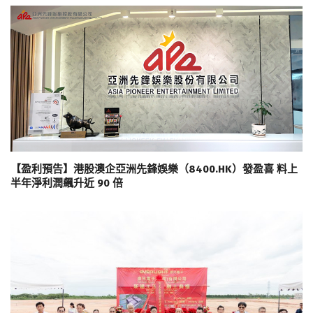
【盈利預告】港股澳企亞洲先鋒娛樂（8400.HK）發盈喜 料上
半年淨利潤飆升近 90 倍