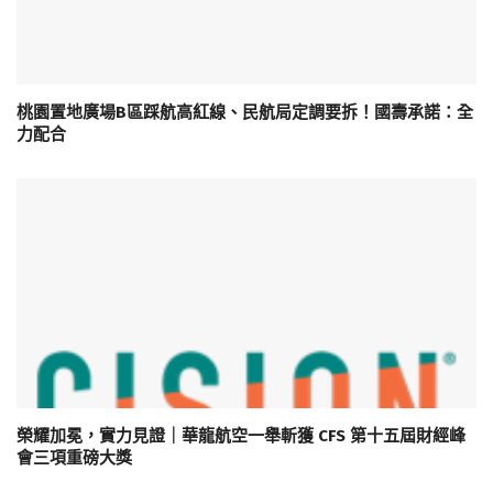
桃園置地廣場B區踩航高紅線、民航局定調要拆！國壽承諾：全
力配合
榮耀加冕，實力見證｜華龍航空一舉斬獲 CFS 第十五屆財經峰
會三項重磅大獎