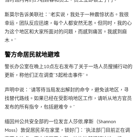
斯莫尔告诉美联社：“老实说，我处于一种震惊状态。我很
幸运，团队反应迅速，每个人都安然无恙。但同时，我的心
为这个地区和大家所面对的问题，而感到痛苦。我感到麻
木。”
警方命居民就地避难
警长办公室在晚上10点左右发布了关于一场人员搜捕行动的
更新，称他们正在调查“3起枪击事件”。
声明中说：“请等待当局发出解封的命令，避免该地区，寻
找替代路线。如果已经在受影响地区工作，请听从地方官员
发布的所有指令，包括避难令。”
缅因州公共安全部的一位发言人莎侬.摩斯（Shannon
Moss）敦促居民呆在家里，锁好门：“执法部门目前正在调