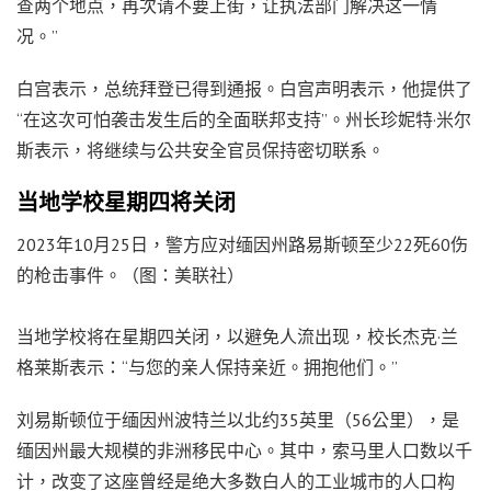
查两个地点，再次请不要上街，让执法部门解决这一情
况。”
白宫表示，总统拜登已得到通报。白宫声明表示，他提供了
“在这次可怕袭击发生后的全面联邦支持”。州长珍妮特·米尔
斯表示，将继续与公共安全官员保持密切联系。
当地学校星期四将关闭
2023年10月25日，警方应对缅因州路易斯顿至少22死60伤
的枪击事件。（图：美联社）
当地学校将在星期四关闭，以避免人流出现，校长杰克·兰
格莱斯表示：“与您的亲人保持亲近。拥抱他们。”
刘易斯顿位于缅因州波特兰以北约35英里（56公里），是
缅因州最大规模的非洲移民中心。其中，索马里人口数以千
计，改变了这座曾经是绝大多数白人的工业城市的人口构