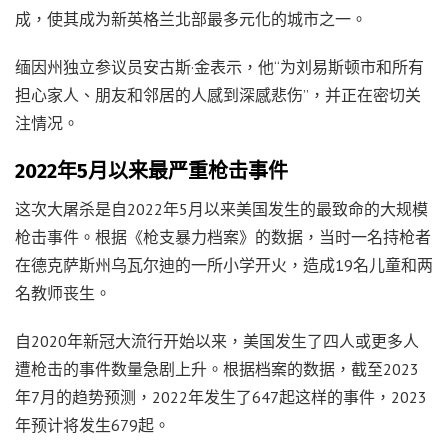
成，使其成为新英格兰北部最多元化的城市之一。
缅因州独立参议员安古斯·金表示，他“为刘易斯顿市和所有
担心家人、朋友和邻居的人感到深感悲伤”，并正在密切关
注情况。
2022年5月以来最严重枪击事件
这次大屠杀是自2022年5月以来美国发生的最致命的大规模
枪击事件。根据《枪支暴力档案》的数据，当时一名持枪者
在德克萨斯州乌瓦尔迪的一所小学开火，造成19名儿童和两
名教师丧生。
自2020年新冠大流行开始以来，美国发生了四人或更多人
遭枪击的事件数量急剧上升。根据档案的数据，截至2023
年7月的趋势预测，2022年发生了647起这样的事件，2023
年预计将发生679起。