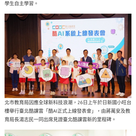
學生自主學習。
北市教育局因應全球新科技浪潮，26日上午於日新國小旺台
樓舉行臺北酷課雲「酷AI正式上線發表會」，由蔣萬安及教
育局長湯志民一同出席見證臺北酷課雲新的里程碑。