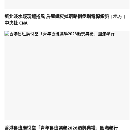
新北淡水疑現龍捲風 房屋鐵皮掉落路樹倒塌電桿傾斜 | 地方 |
中央社 CNA
香港魯班廣悅堂「青年魯班選舉2026頒獎典禮」圓滿舉行