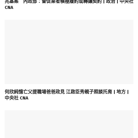
兆基案 內政部：督促業者積極履約或轉讓契約 | 政治 | 中央社
CNA
何欣純憶亡父提職場爸爸政見 江啟臣秀親子照談托育 | 地方 |
中央社 CNA