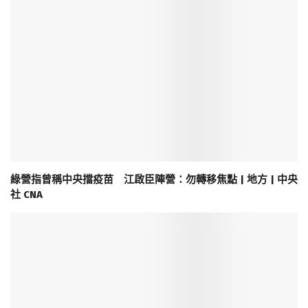
綠營指曾稱中央擋疫苗 江啟臣陣營：勿轉移焦點 | 地方 | 中央
社 CNA