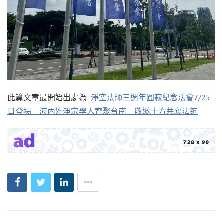
此篇文章最開始出處為:
淨空法師三週年圓寂紀念法會7/25
日登場 海內外淨宗學人齊聚台南 敬邀十方共襄法筵