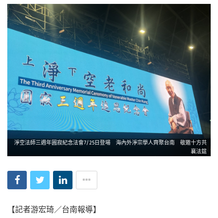
淨空法師三週年圓寂紀念法會7/25日登場 海內外淨宗學人齊聚台南 敬邀十方共
襄法筵
【記者游宏琦／台南報導】