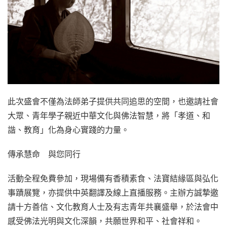
此次盛會不僅為法師弟子提供共同追思的空間，也邀請社會
大眾、青年學子親近中華文化與佛法智慧，將「孝道、和
諧、教育」化為身心實踐的力量。
傳承慧命 與您同行
活動全程免費參加，現場備有香積素食、法寶結緣區與弘化
事蹟展覽，亦提供中英翻譯及線上直播服務。主辦方誠摯邀
請十方善信、文化教育人士及有志青年共襄盛舉，於法會中
感受佛法光明與文化深韻，共願世界和平、社會祥和。