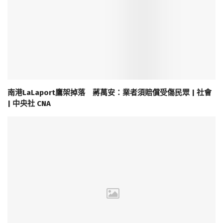
南港LaLaport鷹架掉落 蔣萬安：業者須賠償受傷民眾 | 社會
| 中央社 CNA