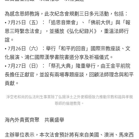
為感念恩師教誨，此次紀念會規劃三日多元活動，包括：
• 7月25日（五）：「追思音樂會」、「佛前大供」與「報
恩三時繫念法會」，並播放《弘化紀錄片》，重溫法師行
誼。
• 7月26日（六）：舉行「和平的回音」國際宗教座談、文
化展演、鴻仁國際漢學書院書道分享及祈福儀式。
• 7月27日（日）：「祭孔大典」隆重舉行，由王金平前院
長擔任正獻官，並設有兩場專題座談，回顧法師理念與和平
貢獻。
淨空老和尚的弘法利生事業除了弘揚淨土之外更積極致力推動宗教和諧與孝親
尊師的倫理教育。
海內外貴賓齊聚 共襄盛舉
主辦單位表示，本次法會預計將有來自美國、澳洲、馬來西