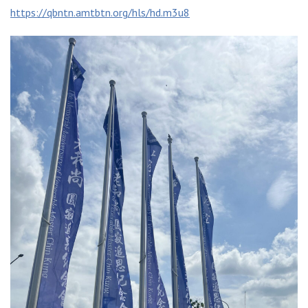
https://qbntn.amtbtn.org/hls/hd.m3u8