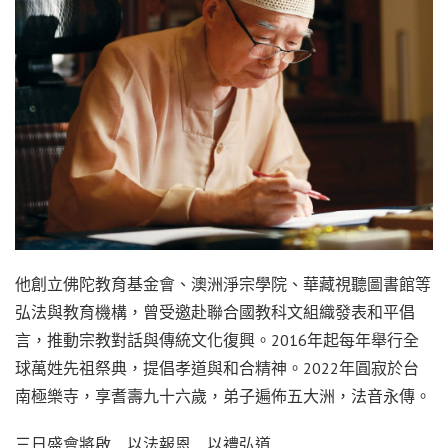
他創立佛陀教育基金會、澳洲淨宗學院、華藏視聽圖書館等
弘法與教育機構，曾受邀赴聯合國教科文組織發表和平倡
言，推動宗教對話與傳統文化復興。2016年起每年舉行全
球萬姓先祖祭典，提倡孝道與和合精神。2022年圓寂於台
南極樂寺，享耆壽九十六歲，弟子遍佈五大洲，法音永傳。
三日盛會將啟 以法報恩 以禮弘道