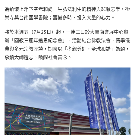
為緬懷上淨下空老和尚一生弘法利生的精神與悲願志業，極
樂寺與台南國學書院；籌備多時，投入大量的心力。
將於本週五（7月25日）起，一連三日於大臺南會展中心舉
辦「圓寂三週年追思紀念會」，活動結合佛教法會、儒學儀
典與多元宗教座談，期盼以「孝親尊師・全球和諧」為題，
承續大師遺志，喚醒社會善念。