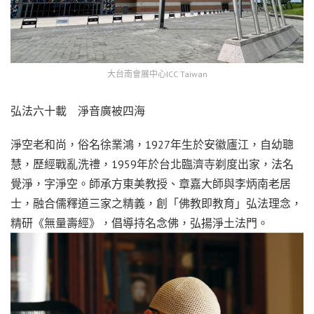
大台南會展中心ICC Taiwan
弘法六十載 淨音廣被四海
淨空老和尚，俗名徐業鴻，1927年生於安徽廬江，自幼聰
慧，歷經戰亂洗禮，1959年於台北臨濟寺剃度出家，法名
覺淨，字淨空。師承方東美教授、章嘉大師與李炳南老居
士，融合儒釋道三家之精義，創「佛教即教育」弘法理念，
精研《無量壽經》，倡導持名念佛，弘揚淨土法門。