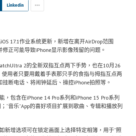
Linkedin
OS 17.1作业系统更新，新增在离开AirDrop范围
正可能导致iPhone显示影像残留的问题。
le WatchUltra 2的全新双指互点两下手势，也在10月26
起推出。使用者只要用戴着手表那只手的食指与拇指互点两
断电话、将闹钟延后、操控iPhone拍照等。
在iPhone 14 Pro系列和iPhone 15 Pro系列
；“音乐”App的喜好项目扩展到歌曲、专辑和播放列
正，例如新增选项可在锁定画面上选择特定相簿，用于“照