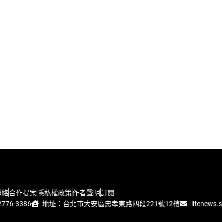
聯絡
合作提案
隱私權政策
作者聲明
訂閱
776-3386
地址：台北市大安區忠孝東路四段221號12樓
lifenews.