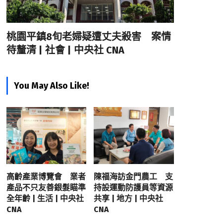
桃園平鎮8旬老婦疑遭丈夫殺害 案情
待釐清 | 社會 | 中央社 CNA
You May Also Like!
高齡產業博覽會 業者
陳福海訪金門農工 支
產品不只友善銀髮瞄準
持設運動防護員等資源
全年齡 | 生活 | 中央社
共享 | 地方 | 中央社
CNA
CNA