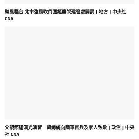
颱風襲台 北市強風吹倒圍籬鷹架建管處開罰 | 地方 | 中央社
CNA
父親節逢漢光演習 賴總統向國軍官兵及家人致敬 | 政治 | 中央
社 CNA