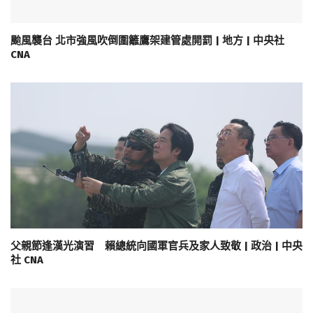
颱風襲台 北市強風吹倒圍籬鷹架建管處開罰 | 地方 | 中央社
CNA
父親節逢漢光演習 賴總統向國軍官兵及家人致敬 | 政治 | 中央
社 CNA