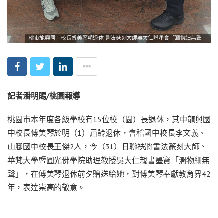
桃市龍興國中校長傅美琴明退休 書法篆刻大師吳大仁贈墨寶「潤物細無聲」
記者潘明賜/
桃園報導
桃園市本年度各級學校有15位校（園）長退休，其中龍興國
中校長傅美琴於明（1）屆齡退休，會稽國中校長李文義、
山腳國中校長王傑2人，今（31）日聯袂將書法篆刻大師、
華梵大學暨圓光佛學院助理教授吳大仁親書墨寶「潤物細無
聲」，在傅美琴退休前夕贈送給她，對傅美琴奉獻教育界42
年，表達崇高的敬意。