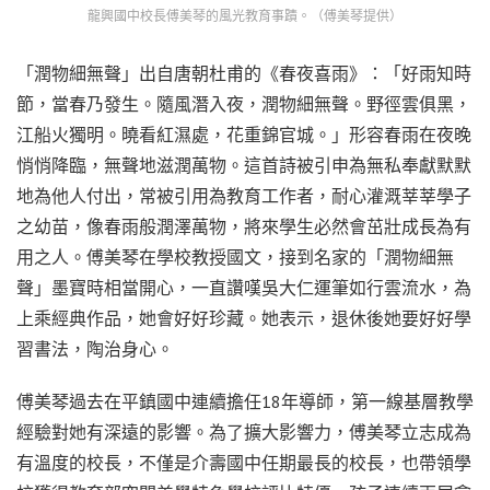
龍興國中校長傅美琴的風光教育事蹟。（傅美琴提供）
「潤物細無聲」出自唐朝杜甫的《春夜喜雨》：「好雨知時
節，當春乃發生。隨風潛入夜，潤物細無聲。野徑雲俱黑，
江船火獨明。曉看紅濕處，花重錦官城。」形容春雨在夜晚
悄悄降臨，無聲地滋潤萬物。這首詩被引申為無私奉獻默默
地為他人付出，常被引用為教育工作者，耐心灌溉莘莘學子
之幼苗，像春雨般潤澤萬物，將來學生必然會茁壯成長為有
用之人。傅美琴在學校教授國文，接到名家的「潤物細無
聲」墨寶時相當開心，一直讚嘆吳大仁運筆如行雲流水，為
上乘經典作品，她會好好珍藏。她表示，退休後她要好好學
習書法，陶治身心。
傅美琴過去在平鎮國中連續擔任18年導師，第一線基層教學
經驗對她有深遠的影響。為了擴大影響力，傅美琴立志成為
有溫度的校長，不僅是介壽國中任期最長的校長，也帶領學