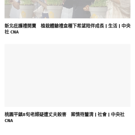
新北庇護禮開賣 植栽體驗禮盒種下希望陪伴成長 | 生活 | 中央
社 CNA
桃園平鎮8旬老婦疑遭丈夫殺害 案情待釐清 | 社會 | 中央社
CNA