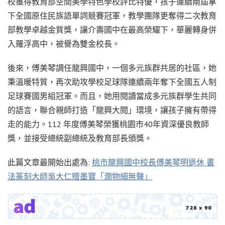
校獲得教育部空間美學特色學校評比特優，孩子連續兩屆拿
下全國原住民族語單詞競賽冠軍，教學團隊更奪得二次教育
部教學卓越金質獎，讓介壽國中在最高榮耀下，華麗轉身併
入羅浮高中，被譽為雙金校長。
後來，傅美琴調任龍興國中，一個多元族群共居的社區，她
秉溫暖特質，再次助攻學校足球隊連續兩年奪下全國五人制
足球賽國男組冠軍。而且，她用閱讀當成多元族群學生共同
的語言，聯合親師打造「龍興大閱」環境，讓孩子擁有帶得
走的能力。112 年度傅美琴榮獲桃園市40年資深優良教師
獎，並接受總統副總統及教育部長頒獎。
此篇文章最開始出處為:
桃市龍興國中校長傅美琴明退休 書
法篆刻大師吳大仁贈墨寶「潤物細無聲」