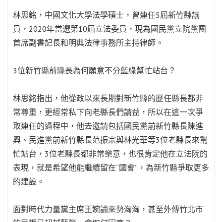
林思銘，中國文化大學法學碩士，曾連任5屆新竹縣議
員，2020年當選第10屆立法委員，現為國民黨立院黨團
首席副書記長和明典法律事務所主持律師。
3位新竹縣前縣長為何願意不分藍綠幫忙站台？
林思銘指出，他從政以來長期對新竹縣的歷任縣長都非
常尊重，更經常私下向老縣長們請益，所以在這一次爭
取連任的過程中，他去邀請包括國民黨前新竹縣長陳進
興、民進黨前新竹縣長范振宗與林光華等3位老縣長來幫
忙站台，3位老縣長都非常樂意，也很肯定他在立法院的
表現，就是希望他能繼續留在“國會”，為新竹縣爭取更多
的建設。
面對時代力量黨主席王婉諭來勢洶洶，甚至外傳竹北市