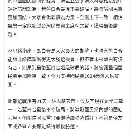
的中國國民黨新竹縣第二選區立委參選人林思銘接受中
評社訪問認為，若藍白合最後不幸破局，將會讓國民黨
更加團結，大家會化悲憤為力量，全黨上下一致，相信
氣勢一定能超越台灣民眾黨主席柯文哲，獲得最後勝
選。
林思銘指出，藍白合是大家最大的期望，也唯有藍白合
能讓非綠陣營獲得更大勝選機會，但不管未來藍白有沒
有合，如果到最後藍白合還是破局的話，將會讓整個國
民黨更加團結一致，全力支持國民黨2024參選人侯友
宜。
距離選戰還有81天，林思銘表示，侯友宜現在是坐二望
一，若藍白合最後不幸破局，將激發國民黨內部的團結
力量，他相信國民黨只要能持續穩紮穩打，不管是侯友
宜或各區立委都能獲得最後勝選。