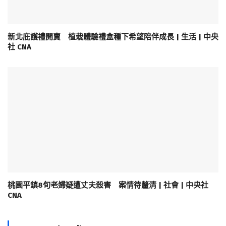
新北庇護禮開賣 植栽體驗禮盒種下希望陪伴成長 | 生活 | 中央
社 CNA
桃園平鎮8旬老婦疑遭丈夫殺害 案情待釐清 | 社會 | 中央社
CNA