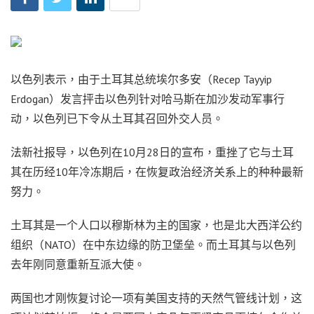
以色列表示，由于土耳其总统埃尔多安（Recep Tayyip
Erdogan）发言抨击以色列针对哈马斯在加沙发动军事行
动，以色列已下令从土耳其召回外交人员。
法新社报导，以色列在10月28日的宣布，重挫了它与土耳
其在历经10年冷冻期后，在恢复政治经济关系上的种种最新
努力。
土耳其是一个人口以穆斯林为主的国家，也是北大西洋公约
组织（NATO）在中东边缘的防卫堡垒。而土耳其与以色列
去年刚同意重新互派大使。
两国也才刚恢复讨论一项有美国支持的天然气管线计划，这