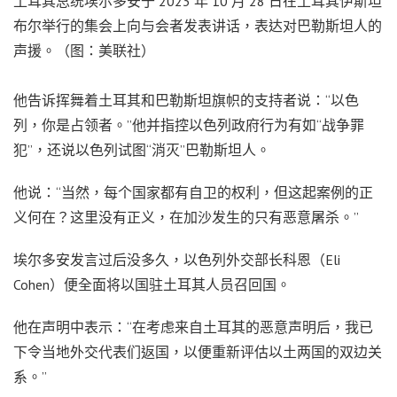
土耳其总统埃尔多安于 2023 年 10 月 28 日在土耳其伊斯坦
布尔举行的集会上向与会者发表讲话，表达对巴勒斯坦人的
声援。（图：美联社）
他告诉挥舞着土耳其和巴勒斯坦旗帜的支持者说：“以色
列，你是占领者。”他并指控以色列政府行为有如“战争罪
犯”，还说以色列试图“消灭”巴勒斯坦人。
他说：“当然，每个国家都有自卫的权利，但这起案例的正
义何在？这里没有正义，在加沙发生的只有恶意屠杀。”
埃尔多安发言过后没多久，以色列外交部长科恩（Eli
Cohen）便全面将以国驻土耳其人员召回国。
他在声明中表示：“在考虑来自土耳其的恶意声明后，我已
下令当地外交代表们返国，以便重新评估以土两国的双边关
系。”