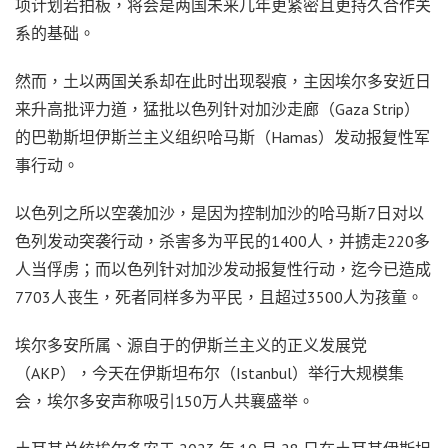
项计划若拍板，将会是两国未来几年更紧密且更持久合作关
系的基础。
然而，土以两国关系却在此时出现裂痕，主因埃尔多安近日
来升高批评力道，猛批以色列针对加沙走廊（Gaza Strip）
的巴勒斯坦伊斯兰主义组织哈马斯（Hamas）发动报复性军
事行动。
以色列之所以空袭加沙，是因为控制加沙的哈马斯7日对以
色列发动突袭行动，杀害多为平民的1400人，并掳走220多
人当俘虏；而以色列针对加沙发动报复性行动，迄今已造成
7703人丧生，死者同样多为平民，且超过3500人为孩童。
埃尔多安所属、源自于的伊斯兰主义的正义发展党
（AKP），今天在伊斯坦布尔（Istanbul）举行大规模集
会，埃尔多安声称吸引150万人共襄盛举。