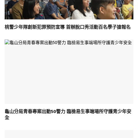
桃警少年隊創新犯罪預防宣導 首辦脫口秀活動百名學子搶報名
龜山分局青春專案出動50警力 臨檢易生事端場所守護青少年安
全