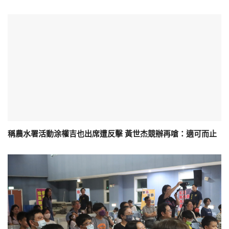
稱農水署活動涂權吉也出席遭反擊 黃世杰競辦再嗆：適可而止