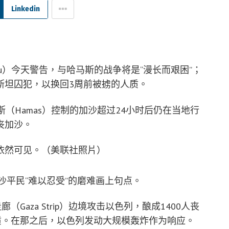
Linkedin
nyahu）今天警告，与哈马斯的战争将是“漫长而艰困”；
斯坦囚犯，以换回3周前被掳的人质。
（Hamas）控制的加沙超过24小时后仍在当地行
丧加沙。
依然可见。（美联社照片）
让加沙平民“难以忍受”的磨难画上句点。
Gaza Strip）边境攻击以色列，酿成1400人丧
质。在那之后，以色列发动大规模轰炸作为响应。