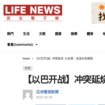
熱門
生活
文教
健康
娛樂
體育
會員({username})
Home
【以巴开战】冲突延烧 以总理：恐漫长而艰困
簡體
【以巴开战】冲突延
亞洲電視新聞
2023-10-29