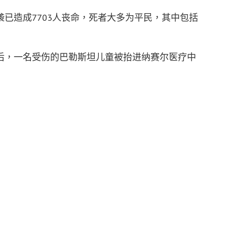
已造成7703人丧命，死者大多为平民，其中包括
后，一名受伤的巴勒斯坦儿童被抬进纳赛尔医疗中
来，双方第5度发生冲突，也是死伤最惨重的一次。
urk）警告，“在加沙展开大规模地面行动恐带来灾难性后
f the Red Cross）主席艾格尔（Mirjana Spoljaric
全去处，由于当地遭军事围困，目前也无法采取适当