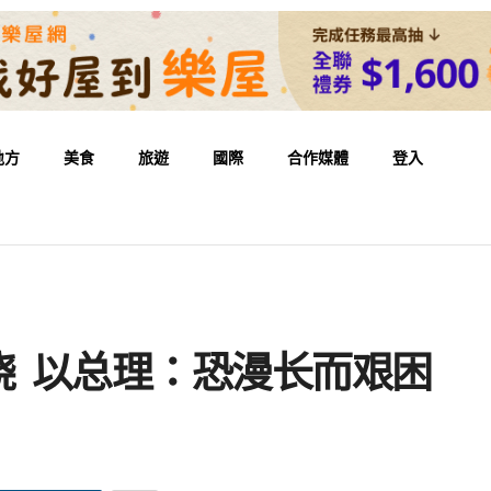
地方
美食
旅遊
國際
合作媒體
登入
烧 以总理：恐漫长而艰困