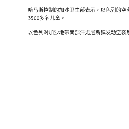
哈马斯控制的加沙卫生部表示，以色列的空袭
3500多名儿童。
以色列对加沙地带南部汗尤尼斯镇发动空袭
心。（图：美联社）
这是以色列2005年单方面撤出加沙走廊以
联合国人权事务高级专员图克（Volker T
果”，可能导致“数以千计平民”丧命。
红十字国际委员会（International Committee o
Egger）今天呼吁各方让情势降温。
她说：“在大规模轰炸中，加沙平民没有安
的人道主义应对措施，这令人无法接受。”