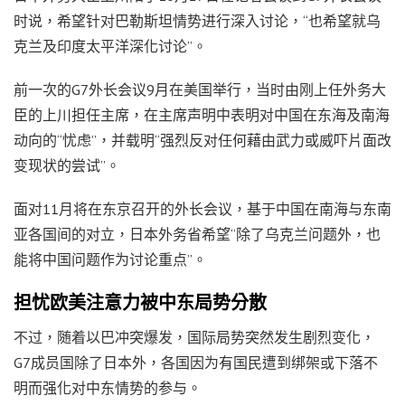
时说，希望针对巴勒斯坦情势进行深入讨论，“也希望就乌
克兰及印度太平洋深化讨论”。
前一次的G7外长会议9月在美国举行，当时由刚上任外务大
臣的上川担任主席，在主席声明中表明对中国在东海及南海
动向的“忧虑”，并载明“强烈反对任何藉由武力或威吓片面改
变现状的尝试”。
面对11月将在东京召开的外长会议，基于中国在南海与东南
亚各国间的对立，日本外务省希望“除了乌克兰问题外，也
能将中国问题作为讨论重点”。
担忧欧美注意力被中东局势分散
不过，随着以巴冲突爆发，国际局势突然发生剧烈变化，
G7成员国除了日本外，各国因为有国民遭到绑架或下落不
明而强化对中东情势的参与。