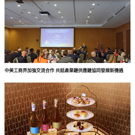
中美工商界加強交流合作 共話產業鏈供應鏈協同發展新機遇