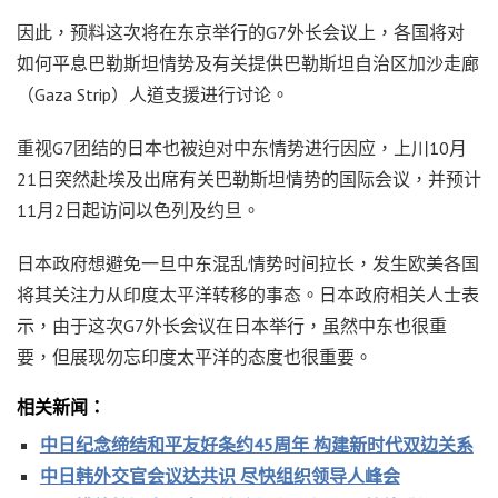
因此，预料这次将在东京举行的G7外长会议上，各国将对
如何平息巴勒斯坦情势及有关提供巴勒斯坦自治区加沙走廊
（Gaza Strip）人道支援进行讨论。
重视G7团结的日本也被迫对中东情势进行因应，上川10月
21日突然赴埃及出席有关巴勒斯坦情势的国际会议，并预计
11月2日起访问以色列及约旦。
日本政府想避免一旦中东混乱情势时间拉长，发生欧美各国
将其关注力从印度太平洋转移的事态。日本政府相关人士表
示，由于这次G7外长会议在日本举行，虽然中东也很重
要，但展现勿忘印度太平洋的态度也很重要。
相关新闻：
中日纪念缔结和平友好条约45周年 构建新时代双边关系
中日韩外交官会议达共识 尽快组织领导人峰会