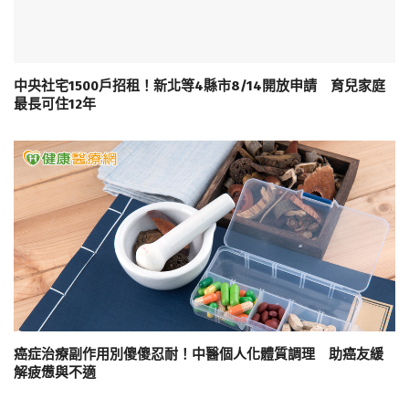
中央社宅1500戶招租！新北等4縣市8/14開放申請 育兒家庭
最長可住12年
癌症治療副作用別傻傻忍耐！中醫個人化體質調理 助癌友緩
解疲憊與不適