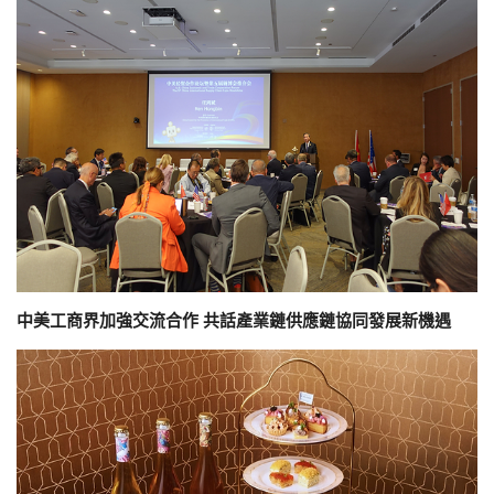
中美工商界加強交流合作 共話產業鏈供應鏈協同發展新機遇