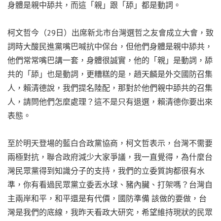
身體是親中舔共，而這「親」跟「舔」都是動詞。
柯文哲今（29日）出席新北市台灣選哲之友會成立大會，致
詞時大酸民進黨嘴巴喊抗中保台，但他們身體是親中舔共，
他們常常嘴巴講一套，身體很誠實，他的「親」是動詞，舔
共的「舔」也是動詞，更糟糕的是，趙天麟是外交國防召集
人，賴清德說，我們提名陸配，那對於他們親中舔共的召集
人，請問他們怎麼處理？這不是只有退選，賴清德你要出來
表態。
至於明天登場的藍白合政黨協商，柯文哲表示，台灣不需要
兩極對抗，聯合政府減少大家爭議，我一直覺得，為什麼台
灣民眾黨得到知識分子的支持，我們的立委質詢都很有水
準，你有看過民眾黨立委丟水球、豬內臟、打架嗎？台灣自
主兩岸和平，和平還是有代價，國防準備 該做的要做，台
灣是我們的底線，我昨天看政大研究，希望維持現狀的民眾