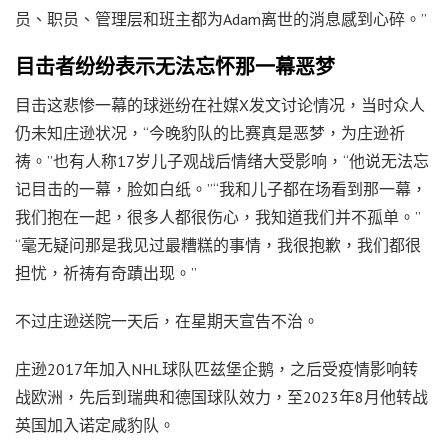
员、职员、管理层和班主都为Adam离世的消息感到心碎。”
目击者纷纷表示无法忘怀那一幕恶梦
目击这悲惨一幕的球迷纷在社媒X发文讨论情况，当时众人
仍未知庄逊状况，“今晚豹队的比赛真是恶梦，为庄逊祈
祷。”也有人称17岁儿子观战后情绪大受影响，“他说无法忘
记目击的一幕，脸如白纸。”“我和儿子都在场看到那一幕，
我们抱在一起，很多人都很伤心，我知道我们并不孤单。”
“毫无疑问那是我见过最糟糕的事情，我很抱歉，我们都很
担忧，祈祷有奇蹟出现。”
不过庄逊送院一天后，在星期天宣告不治。
庄逊2017年加入NHL球队匹兹堡企鹅，之后受疫情影响转
战欧洲，先后到瑞典和德国球队效力，至2023年8月他转战
英国加入诺定咸豹队。