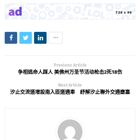
Previous Article
争相逃命人踩人 美佛州万圣节活动枪击2死18伤
Next Article
汐止交流道增設南入匝道通車 紓解汐止聯外交通壅塞