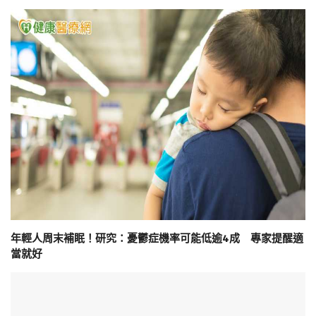
年輕人周末補眠！研究：憂鬱症機率可能低逾4成 專家提醒適
當就好