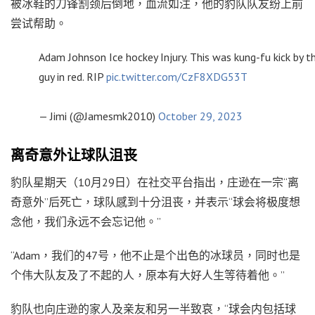
被冰鞋的刀锋割颈后倒地，血流如注，他的豹队队友纷上前
尝试帮助。
Adam Johnson Ice hockey Injury. This was kung-fu kick by t
guy in red. RIP
pic.twitter.com/CzF8XDG53T
— Jimi (@Jamesmk2010)
October 29, 2023
离奇意外让球队沮丧
豹队星期天（10月29日）在社交平台指出，庄逊在一宗“离
奇意外”后死亡，球队感到十分沮丧，并表示“球会将极度想
念他，我们永远不会忘记他。”
“Adam，我们的47号，他不止是个出色的冰球员，同时也是
个伟大队友及了不起的人，原本有大好人生等待着他。”
豹队也向庄逊的家人及亲友和另一半致哀，“球会内包括球