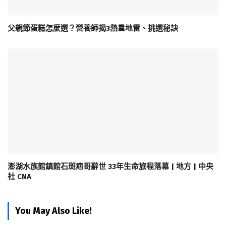
父親節蛋糕怎麼選？營養師揭3熱量地雷、挑選秘訣
澎湖水族館鎮館石斑疤哥辭世 33年生命旅程落幕 | 地方 | 中央
社 CNA
You May Also Like!