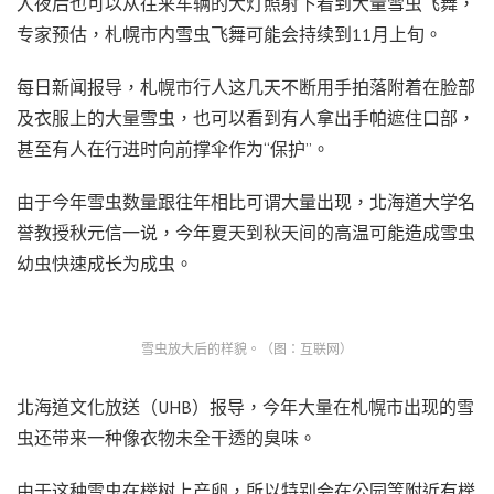
入夜后也可以从往来车辆的大灯照射下看到大量雪虫飞舞，
专家预估，札幌市内雪虫飞舞可能会持续到11月上旬。
每日新闻报导，札幌市行人这几天不断用手拍落附着在脸部
及衣服上的大量雪虫，也可以看到有人拿出手帕遮住口部，
甚至有人在行进时向前撑伞作为“保护”。
由于今年雪虫数量跟往年相比可谓大量出现，北海道大学名
誉教授秋元信一说，今年夏天到秋天间的高温可能造成雪虫
幼虫快速成长为成虫。
雪虫放大后的样貌。（图：互联网）
北海道文化放送（UHB）报导，今年大量在札幌市出现的雪
虫还带来一种像衣物未全干透的臭味。
由于这种雪虫在榉树上产卵，所以特别会在公园等附近有榉