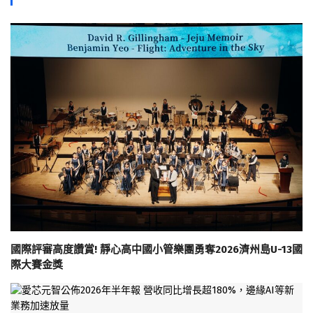
國際評審高度讚賞! 靜心高中國小管樂團勇奪2026濟州島U-13國
際大賽金獎