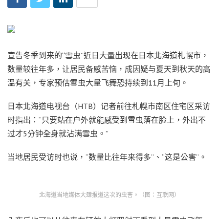
宣告冬季到来的“雪虫”近日大量出现在日本北海道札幌市，
数量较往年多，让居民备感苦恼，成因疑与夏天到秋天的高
温有关，专家预估雪虫大量飞舞恐持续到11月上旬。
日本北海道电视台（HTB）记者前往札幌市南区住宅区采访
时指出：“只要站在户外就能感受到雪虫落在脸上，外出不
过才5分钟全身就沾满雪虫。”
当地居民受访时也说，“数量比往年来得多”、“这是公害”。
北海道当地媒体大肆报道这次的虫害。（图：互联网）