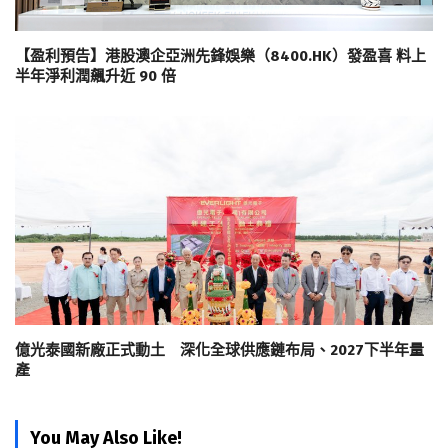
【盈利預告】港股澳企亞洲先鋒娛樂（8400.HK）發盈喜 料上
半年淨利潤飆升近 90 倍
億光泰國新廠正式動土 深化全球供應鏈布局、2027下半年量
產
You May Also Like!