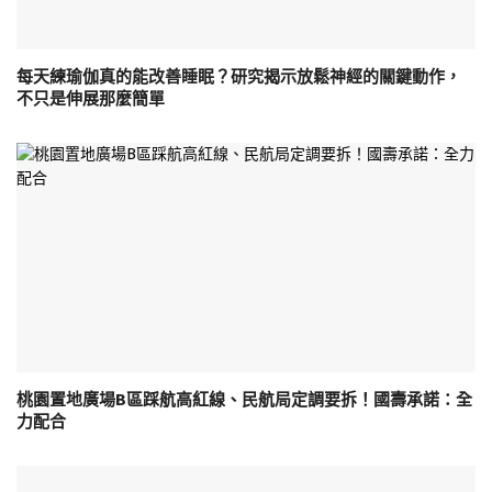
每天練瑜伽真的能改善睡眠？研究揭示放鬆神經的關鍵動作，
不只是伸展那麼簡單
桃園置地廣場B區踩航高紅線、民航局定調要拆！國壽承諾：全
力配合