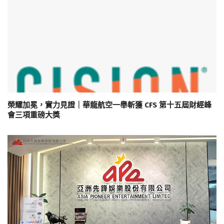
榮耀加冕，實力見證｜華龍航空一舉斬獲 CFS 第十五屆財經峰
會三項重磅大獎